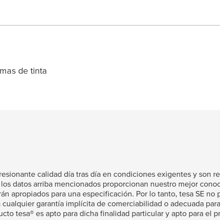
mas de tinta
esionante calidad día tras día en condiciones exigentes y son r
y los datos arriba mencionados proporcionan nuestro mejor cono
án apropiados para una especificación. Por lo tanto,
tesa
SE no p
a cualquier garantía implícita de comerciabilidad o adecuada para
ducto
tesa
® es apto para dicha finalidad particular y apto para el 