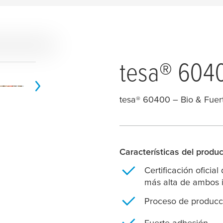
tesa
® 604
tesa
® 60400 – Bio & Fuer
Características del produ
Certificación ofici
más alta de ambos i
Proceso de producci
Fuerte adhesión