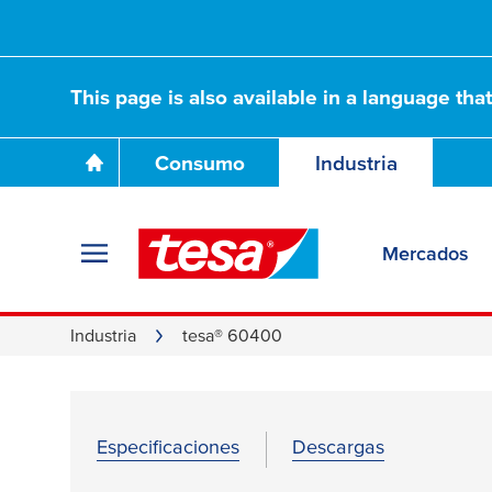
This page is also available in a language tha
Consumo
Industria
Mercados
Industria
tesa® 60400
Especificaciones
Descargas