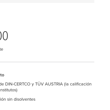
00
te
cto
al de DIN-CERTCO y TÜV AUSTRIA (la calificación
nstitutos)
ón sin disolventes