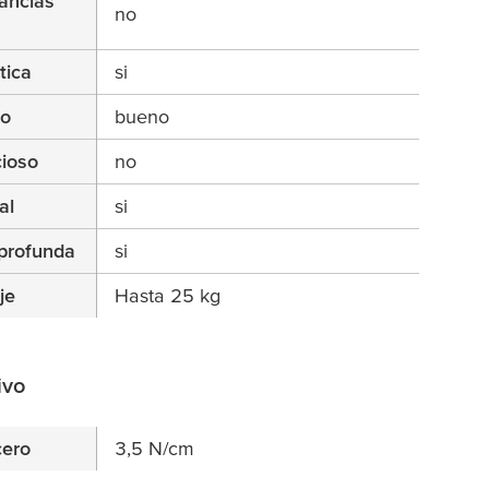
ancías
no
tica
si
no
bueno
cioso
no
al
si
profunda
si
je
Hasta 25 kg
ivo
cero
3,5 N/cm