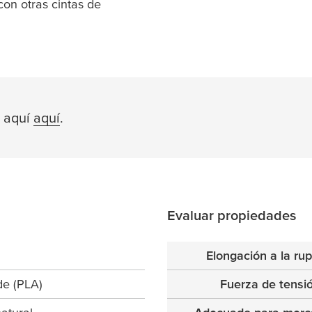
on otras cintas de
c aquí
aquí
.
Evaluar propiedades
Elongación a la rup
de (PLA)
Fuerza de tensi