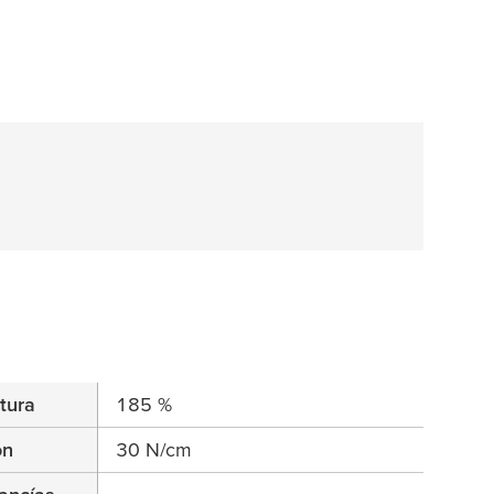
tura
185 %
ón
30 N/cm