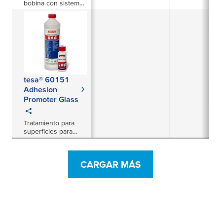
bobina con sistema
de freno y
amortiguación
tesa® 60151
Adhesion
Promoter Glass
Tratamiento para
superficies para
mejorar la
adherencia a
superficies de vidrio
CARGAR MÁS