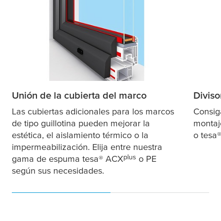
Unión de la cubierta del marco
Diviso
Las cubiertas adicionales para los marcos
Consig
de tipo guillotina pueden mejorar la
montaj
estética, el aislamiento térmico o la
o
tesa
impermeabilización. Elija entre nuestra
plus
gama de espuma
tesa
® ACX
o PE
según sus necesidades.