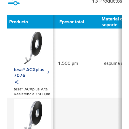
13
Productos
Filtro
Material de
Producto
Epesor total
soporte
1.500 µm
espuma acríl
tesa® ACXplus
7076
tesa® ACXplus Alta
Resistencia 1500µm