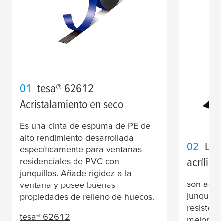
01
tesa
® 62612
Acristalamiento en seco
Es una cinta de espuma de PE de
alto rendimiento desarrollada
02
Las
específicamente para ventanas
acrílic
residenciales de PVC con
junquillos. Añade rigidez a la
son adec
ventana y posee buenas
junquill
propiedades de relleno de huecos.
resistenc
tesa
® 62612
mejoran 