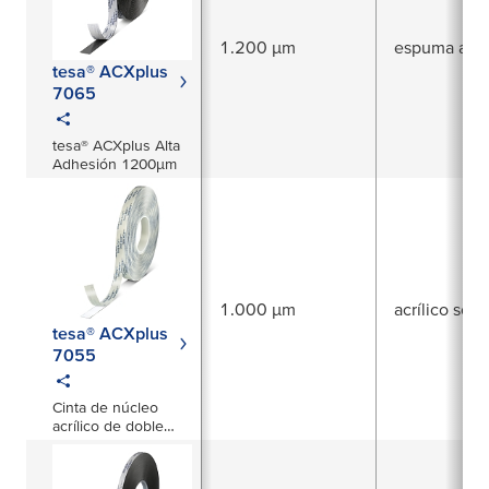
1.200 µm
espuma acríl
tesa® ACXplus
7065
tesa® ACXplus Alta
Adhesión 1200µm
1.000 µm
acrílico sóli
tesa® ACXplus
7055
Cinta de núcleo
acrílico de doble
cara de 1000 µm