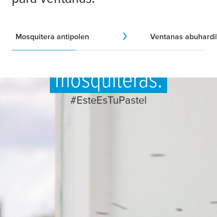
Mosquitera antipolen
Ventanas abuhardi
El poder de las
mosquiteras.
#EsteEsTuPastel