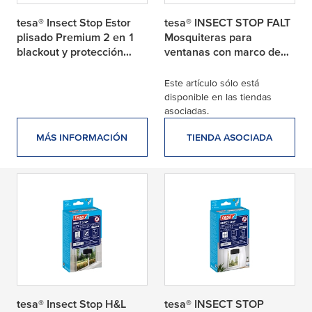
tesa® Insect Stop Estor
tesa® INSECT STOP FALT
plisado Premium 2 en 1
Mosquiteras para
blackout y protección
ventanas con marco de
contra insectos
aluminio plegables y
extensibles
Este artículo sólo está
disponible en las tiendas
asociadas.
MÁS INFORMACIÓN
TIENDA ASOCIADA
tesa® Insect Stop H&L
tesa® INSECT STOP