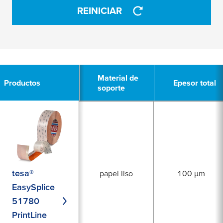
REINICIAR
APLICAR
3
Material de
Material de
Productos
Productos
Epesor total
Epesor total
soporte
soporte
tesa®
papel liso
100 µm
EasySplice
51780
PrintLine