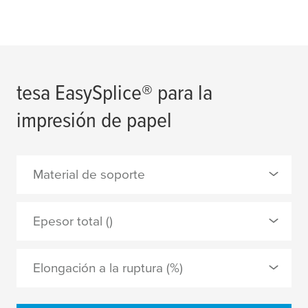
tesa
EasySplice® para la
impresión de papel
Material de soporte
0 Seleccionado
Epesor total ()
papel aluminizado
Elongación a la ruptura (%)
papel liso