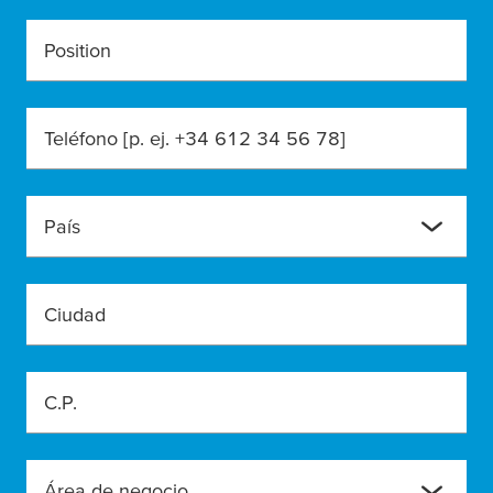
Position
Teléfono [p. ej. +34 612 34 56 78]
País
Ciudad
C.P.
Área de negocio