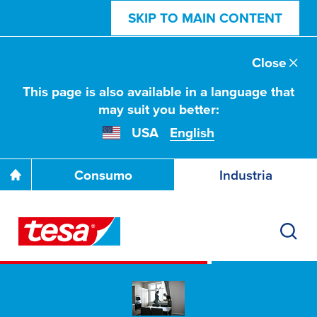
SKIP TO MAIN CONTENT
Close
This page is also available in a language that
may suit you better:
USA
English
Consumo
Industria