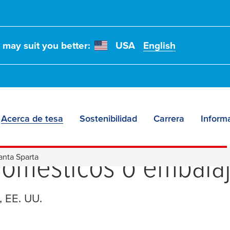
t may suit you better:
USA
English
Acerca de tesa
Sostenibilidad
Carrera
Informa
especiales para coche
domésticos o embala
anta Sparta
, EE. UU.