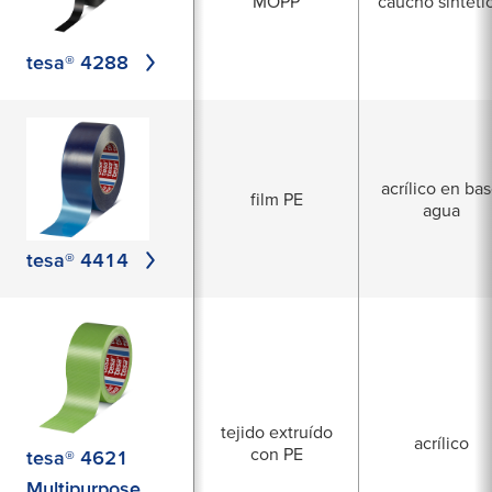
MOPP
caucho sintéti
tesa® 4288
acrílico en ba
film PE
agua
tesa® 4414
tejido extruído
acrílico
con PE
tesa® 4621
Multipurpose