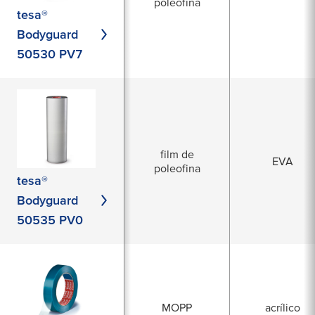
poleofina
tesa®
Bodyguard
50530 PV7
film de
EVA
poleofina
tesa®
Bodyguard
50535 PV0
MOPP
acrílico