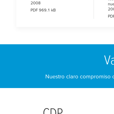
2008
nue
20
PDF 969.1 kB
PD
Va
Nuestro claro compromiso co
CDP