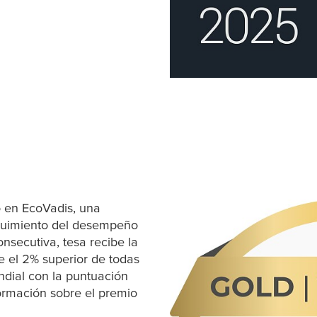
o en EcoVadis, una
eguimiento del desempeño
consecutiva,
tesa
recibe la
e el 2% superior de todas
dial con la puntuación
ormación sobre el premio
ow or tab)