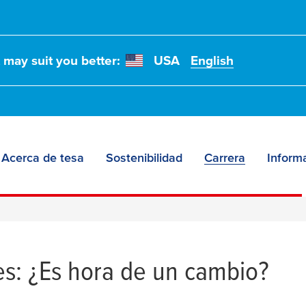
t may suit you better:
USA
English
Acerca de tesa
Sostenibilidad
Carrera
Informa
es: ¿Es hora de un cambio?