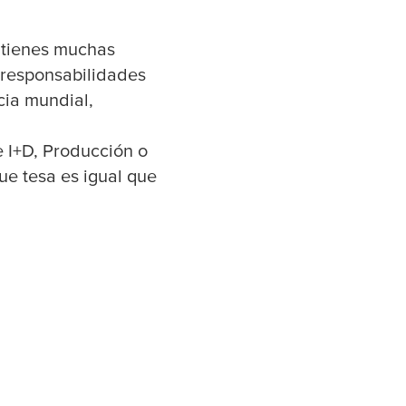
, tienes muchas
s responsabilidades
cia mundial,
e I+D, Producción o
que
tesa
es igual que