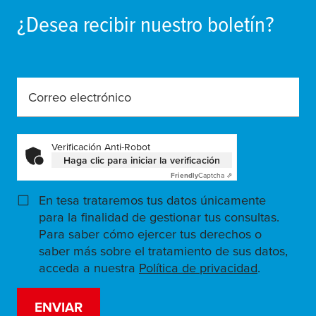
¿Desea recibir nuestro boletín?
Correo electrónico
Verificación Anti-Robot
Haga clic para iniciar la verificación
Friendly
Captcha ⇗
En
tesa
trataremos tus datos únicamente
para la finalidad de gestionar tus consultas.
Para saber cómo ejercer tus derechos o
saber más sobre el tratamiento de sus datos,
acceda a nuestra
Política de privacidad
(opens in 
.
ENVIAR