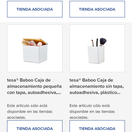
TIENDA ASOCIADA
TIENDA ASOCIADA
tesa® Baboo Caja de
tesa® Baboo Caja de
almacenamiento pequeña
almacenamiento sin tapa,
con tapa, autoadhesiva,
autoadhesiva, plástico
mezcla de bambú y
blanco mate de alta
plástico blanco mate de
calidad
Este artículo sólo está
Este artículo sólo está
alta calidad
disponible en las tiendas
disponible en las tiendas
asociadas.
asociadas.
TIENDA ASOCIADA
TIENDA ASOCIADA