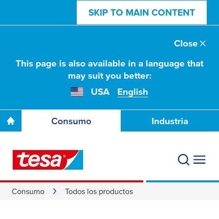
SKIP TO MAIN CONTENT
Close
This page is also available in a language that
may suit you better:
USA
English
Consumo
Industria
Consumo
Todos los productos