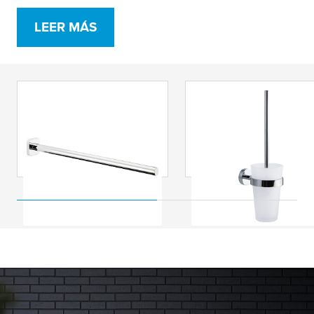
LEER MÁS
tesa
® Elegaant
tesa
® Escobillero pa
toallero con un brazo
baño Smooz,
(kit recambio BK20-1)
cromado,
autoadhesivo