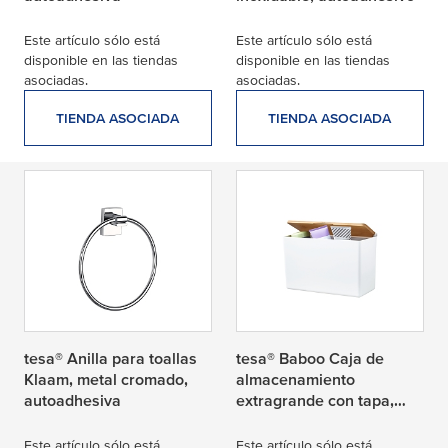
Este artículo sólo está
Este artículo sólo está
disponible en las tiendas
disponible en las tiendas
asociadas.
asociadas.
TIENDA ASOCIADA
TIENDA ASOCIADA
tesa® Anilla para toallas
tesa® Baboo Caja de
Klaam, metal cromado,
almacenamiento
autoadhesiva
extragrande con tapa,
autoadhesiva, mezcla de
bambú y plástico blanco
Este artículo sólo está
Este artículo sólo está