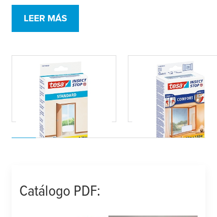
LEER MÁS
tesa
® Malla
tesa
® Malla
Mosquitera
Mosquitera COMFO
STANDARD para
para ventanas
puertas
Catálogo PDF: