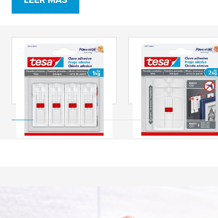
tesa
® Clavo adhesivo
tesa
® Clavo adhesiv
ajustable para
ajustable para
paredes pintadas y
paredes pintadas y
yeso 1 kg
yeso 2 kg