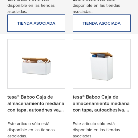
mate de alta calidad
disponible en las tiendas
disponible en las tiendas
asociadas.
asociadas.
TIENDA ASOCIADA
TIENDA ASOCIADA
tesa® Baboo Caja de
tesa® Baboo Caja de
almacenamiento mediana
almacenamiento mediana
con tapa, autoadhesiva,
con tapa, autoadhesiva,
mezcla de bambú y
mezcla de bambú y
plástico blanco mate de
plástico blanco mate de
Este artículo sólo está
Este artículo sólo está
alta calidad
alta calidad
disponible en las tiendas
disponible en las tiendas
asociadas.
asociadas.