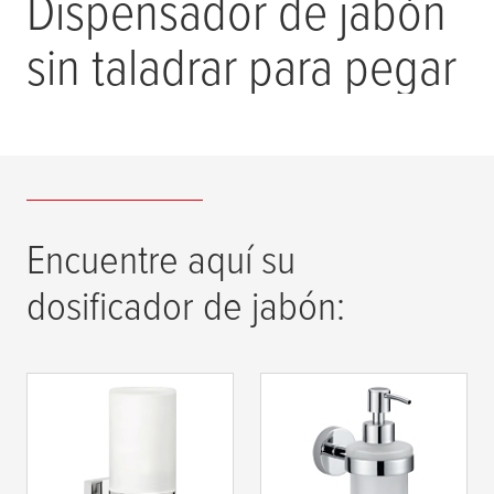
Dispensador de jabón
sin taladrar para pegar
Encuentre aquí su
dosificador de jabón:
tesa
® Deluxxe
tesa
® Dispensador
Dosificador de
de jabón de manos
jabón,
Smooz, cromado,