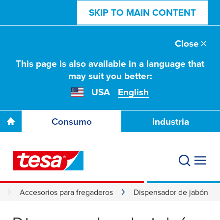
SKIP TO MAIN CONTENT
Close
This page is also available in a language that
may suit you better:
USA
English
Consumo
Industria
Accesorios para fregaderos
Dispensador de jabón