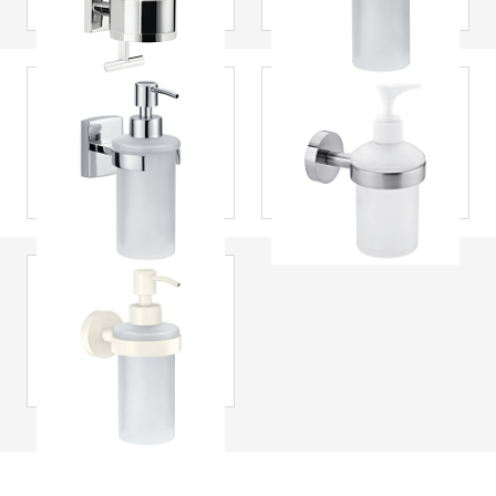
autoadhesivo,
autoadhesivo
metal cromado,
diseño moderno
tesa
® Dispensador
tesa
® Dispensador
de jabón en acero
de jabón para
inoxidable Klaam,
baño Moon,
cromado,
acabado en acero
autoadhesivo
inoxidable,
autoadhesivo
tesa
® Moon White
dispensador de
jabón líquido
blanco,
autoadhesivo,
metal con
recubrimiento en
polvo