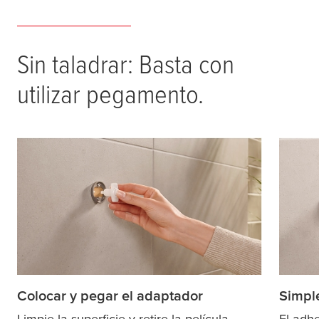
Sin taladrar: Basta con
utilizar pegamento.
Colocar y pegar el adaptador
Simpl
Limpie la superficie y retire la película
El adh