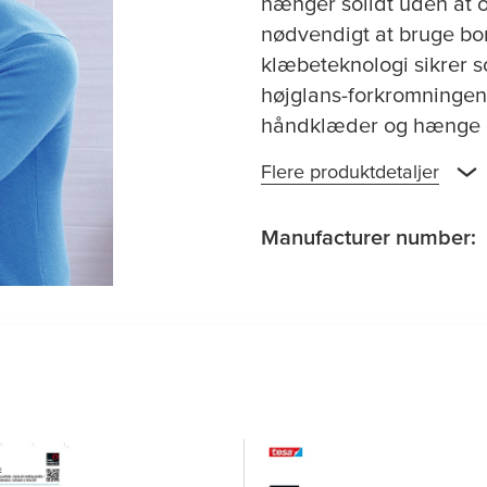
hænger solidt uden at o
nødvendigt at bruge bo
klæbeteknologi sikrer so
højglans-forkromningen
håndklæder og hænge de
Flere produktdetaljer
Manufacturer number: