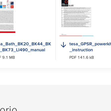
sa
_Bath_BK20_BK44_BK
tesa
_GPSR_powerkit
_BK73_LI490_manual
_instruction
F 9.1 MB
PDF 141.6 kB
erie