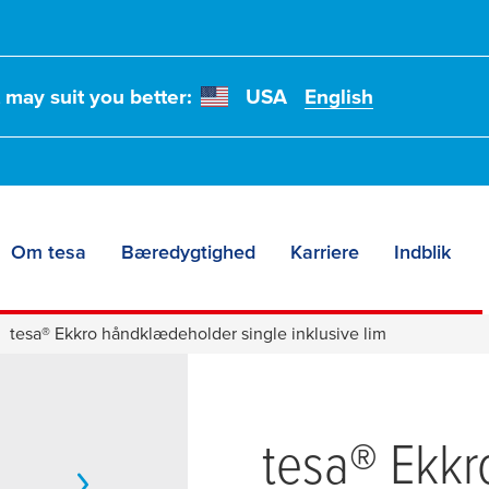
t may suit you better:
USA
English
Om tesa
Bæredygtighed
Karriere
Indblik
tesa® Ekkro håndklædeholder single inklusive lim
tesa
® Ekkr