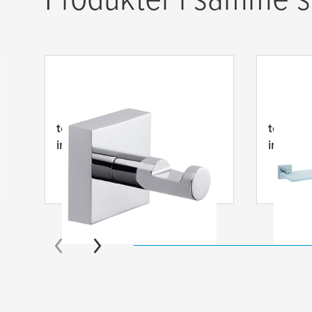
tesa
® Ekkro håndklædekrog
tesa
® E
inklusive lim
inklusiv