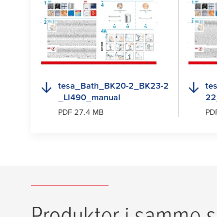
tesa
_Bath_BK20-2_BK23-2
te
_LI490_manual
22
PDF 27.4 MB
PD
Produkter i samme s