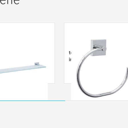
kkro Glashylde
tesa
® Ekkro håndklæderi
e lim
inklusive lim