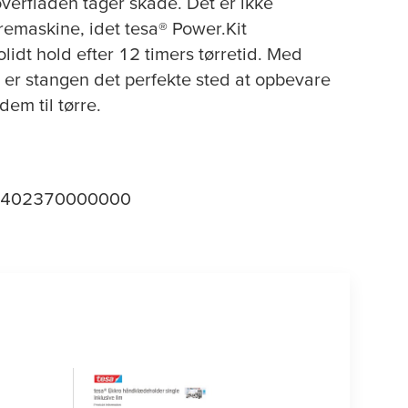
verfladen tager skade. Det er ikke
remaskine, idet
tesa
® Power.Kit
lidt hold efter 12 timers tørretid. Med
 er stangen det perfekte sted at opbevare
m til tørre.
402370000000