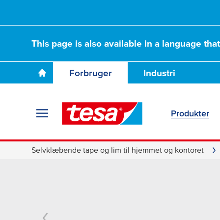
This page is also available in a language tha
Forbruger
Industri
Produkter
Selvklæbende tape og lim til hjemmet og kontoret