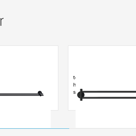
r
esa
Moon Sort
tesa
® Moon Black to-arm
ædestang
håndklædeholder,
selvklæbende, pulverlake
metal, inklusive lim