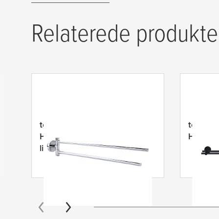
Relaterede produkte
tesa
® Smooz 2-Armet
tesa
®
t
Håndklædeholder inklusive
Håndkl
lim