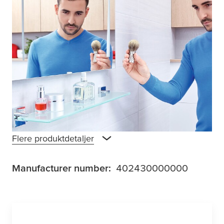
Skrå hjørner, satineret glas og højglans krom
er forenet for at give den kantede
tesa
®
Ekkro glashylde et smukt udseende, der også
er praktisk. Med klæbemidlet kan den let
sættes op uden at der skal bores, derved
undgår man skader på overfladen.
Klæbemidlet skal hærde i 12 timer for at nå
sit bedste ydeevne, som er lige så pålidelig
som den traditionelle fremgangsmåde.
Flere produktdetaljer
Manufacturer number:
402430000000