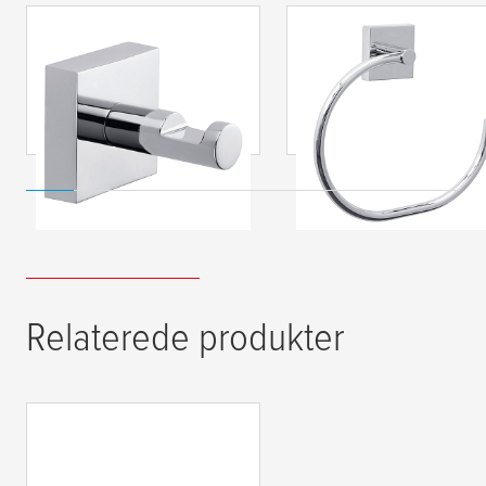
tesa
® Ekkro
tesa
® Ekkro
håndklædekrog
håndklædering
inklusive lim
inklusive lim
Relaterede produkter
tesa
® Smooz
glashylde inklusive lim