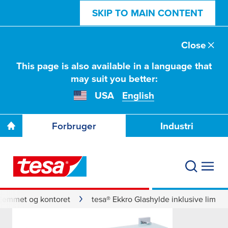
SKIP TO MAIN CONTENT
Close
This page is also available in a language that
may suit you better:
USA
English
Forbruger
Industri
hjemmet og kontoret
tesa® Ekkro Glashylde inklusive lim