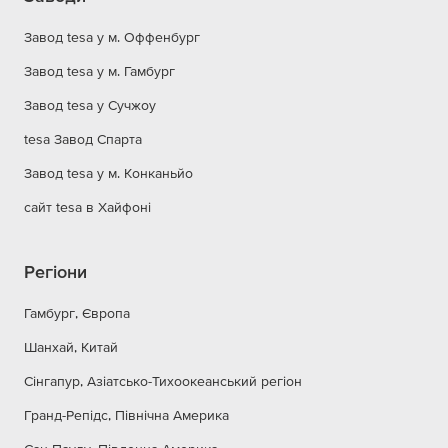
Завод tesa у м. Оффенбург
Завод tesa у м. Гамбург
Завод tesa у Сучжоу
tesa Завод Спарта
Завод tesa у м. Конканьйо
сайт tesa в Хайфоні
Регіони
Гамбург, Європа
Шанхай, Китай
Сінгапур, Азіатсько-Тихоокеанський регіон
Гранд-Репідс, Північна Америка