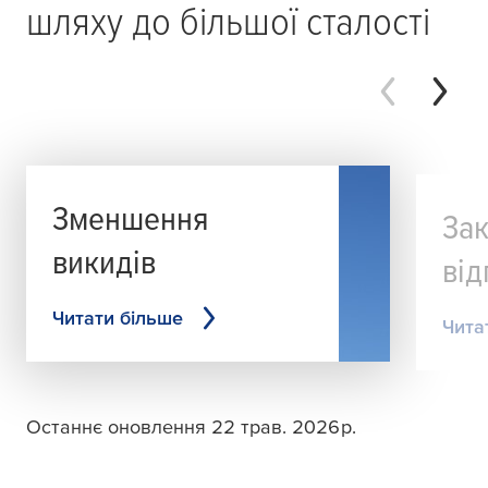
шляху до більшої сталості
Зменшення
Зак
викидів
від
Читати більше
Чита
Останнє оновлення 22 трав. 2026 р.