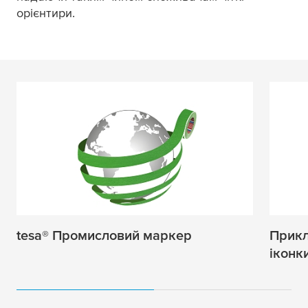
орієнтири.
tesa
® Промисловий маркер
Прикл
іконк