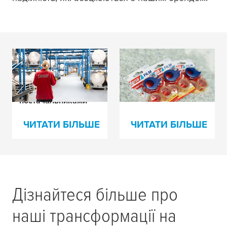
Просування кругової
Не всі ПЛР однакові
упаковки через тісну
співпрацю з
постачальниками
ЧИТАТИ БІЛЬШЕ
ЧИТАТИ БІЛЬШЕ
Дізнайтеся більше про
наші трансформації на