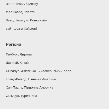
Завод tesa у Сучжоу
tesa Завод Спарта
Завод tesa у м. Конканьйо
сайт tesa в Хайфоні
Регіони
Гамбург, Європа
Шанхай, Китай
Сінгапур, Азіатсько-Тихоокеанський регіон
Гранд-Репідс, Північна Америка
Сан-Паулу, Південна Америка
Стамбул, Туреччина