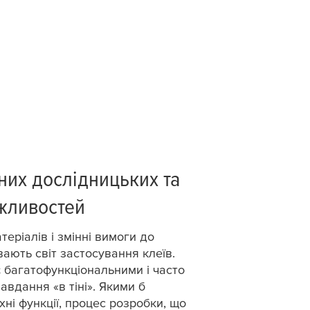
них дослідницьких та
жливостей
теріалів і змінні вимоги до
вають світ застосування клеїв.
є багатофункціональними і часто
авдання «в тіні». Якими б
хні функції, процес розробки, що