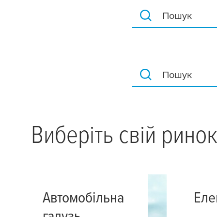
Пошук
Пошук
Виберіть свій рино
Автомобільна
Еле
галузь