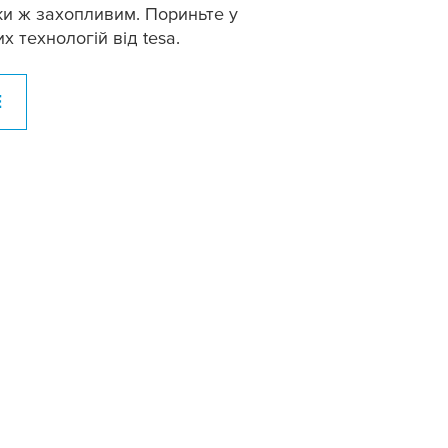
ьки ж захопливим. Пориньте у
х технологій від
tesa
.
Е