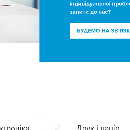
індивідуальної пробл
запити до нас?
БУДЕМО НА ЗВ’ЯЗ
к
ктроніка
Друк і папір