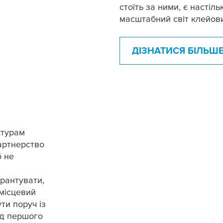
стоїть за ними, є настіл
масштабний світ клейови
ДІЗНАТИСЯ БІЛЬШ
ктурам
партнерство
б не
рантувати,
 місцевий
ти поруч із
ід першого