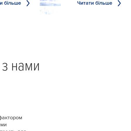
и більше
Читати більше
 з нами
 фактором
ми