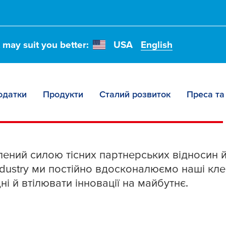
t may suit you better:
USA
English
і рішення
tesa
® для
одатки
Продукти
Сталий розвиток
Преса та
ений силою тісних партнерських відносин 
dustry ми постійно вдосконалюємо наші кле
і й втілювати інновації на майбутнє.