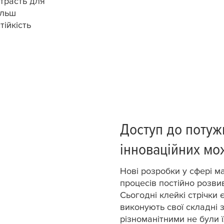
страсть для
ільш
ійкість
Доступ до потуж
інноваційних мо
Нові розробки у сфері ма
процесів постійно розви
Сьогодні клейкі стрічки 
виконують свої складні з
різноманітними не були ї