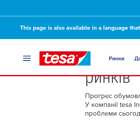
This page is also available in a language tha
Клейов
Ринки
Д
ринків
Прогрес обумовл
У компанії
tesa
In
проблеми сьогодн