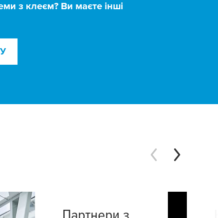
еми з клеєм? Ви маєте інші
КУ
Партнери з