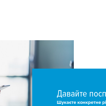
Давайте посп
Шукаєте конкретне р