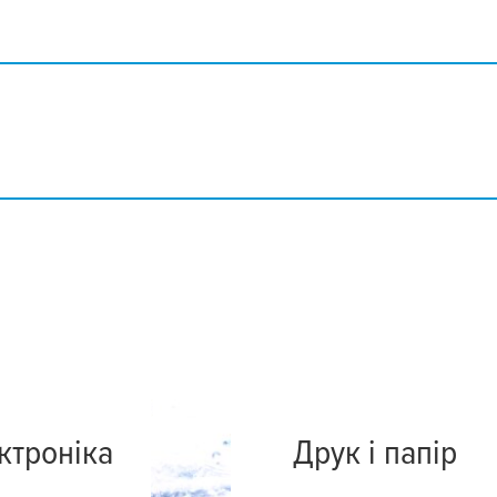
к
ктроніка
Друк і папір