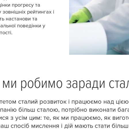
інки прогресу та
у зовнішніх рейтингах і
іть настанови та
альної поведінки у
ості.
що ми робимо заради ст
тетом сталий розвиток і працюємо над ціє
панію більш сталою, потрібно виконати баг
ися з усім цим: те, як ми працюємо, як виг
наш спосіб мислення і дій мають стати біль