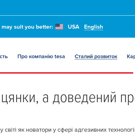
t may suit you better:
USA
English
сть
Про компанію tesa
Сталий розвиток
Ка
іцянки, а доведений про
у світі як новатори у сфері адгезивних технолог