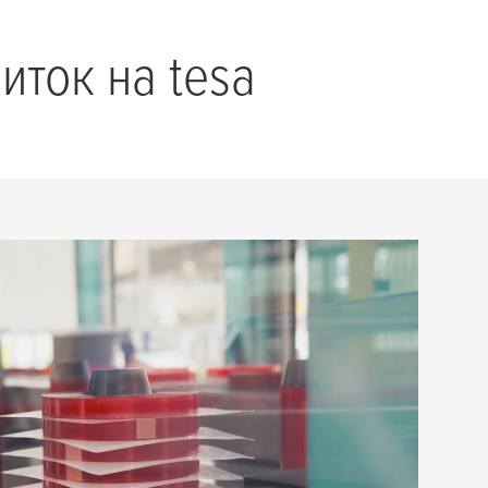
виток на
tesa