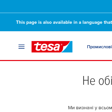
This page is also available in a language tha
Промислові
Не об
Ми визнані у всьом