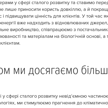
ерами у сфері сталого розвитку та ставимо пере
не лише приносити користь довкіллю, а й покращ
 і підвищувати цінність для клієнтів.​ ​У той час 
оенергії вже надходить з відновлюваних джерел
льне виробництво, співпрацюємо з постачальни
юваності та матеріалам на біологічній основі, а
клієнтам.
ом ми досягаємо більшо
лі у сфері сталого розвитку невід’ємною частино
логіях, ми стимулюємо прагнення до кліматично