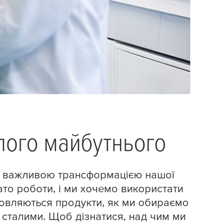
алого майбутнього
ю важливою трансформацією нашої
ато роботи, і ми хочемо використати
отовляються продукти, як ми обираємо
ш сталими. Щоб дізнатися, над чим ми