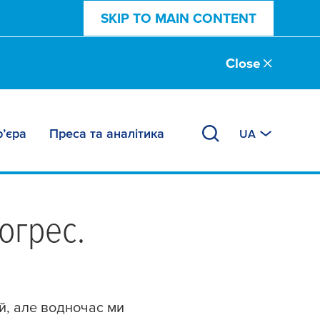
SKIP TO MAIN CONTENT
Close
р’єра
Преса та аналітика
UA
грес.​
ій, але водночас ми