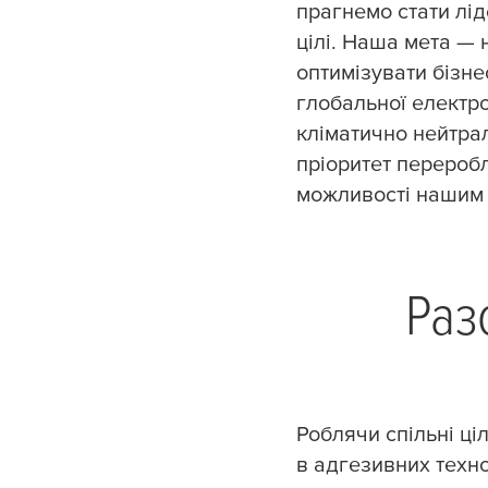
прагнемо стати лід
цілі. Наша мета — 
оптимізувати бізнес
глобальної електр
кліматично нейтра
пріоритет переробл
можливості нашим 
Раз
Роблячи спільні ці
в адгезивних техно