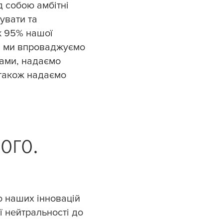
д собою амбітні
увати та
як 95% нашої
, ми впроваджуємо
ками, надаємо
 також надаємо
го.​
ю наших інновацій
ї нейтральності до