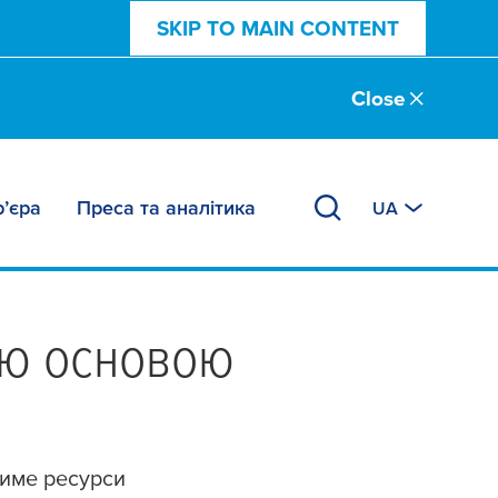
SKIP TO MAIN CONTENT
Close
р’єра
Преса та аналітика
UA
ою основою
тиме ресурси