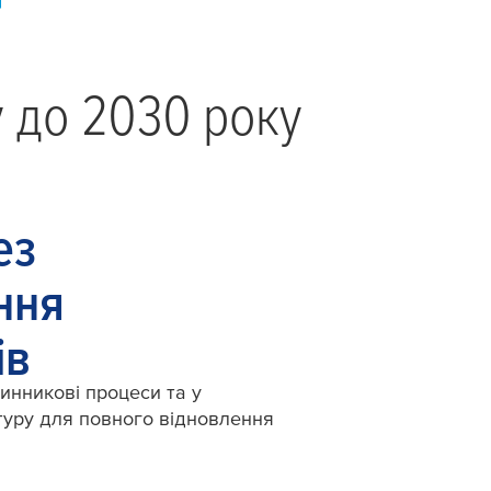
у до 2030 року
ез
ння
ів
инникові процеси та у
туру для повного відновлення