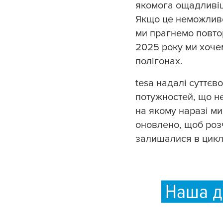
якомога ощадливіш
Якщо це неможливо
ми прагнемо повто
2025 року ми хоче
полігонах.
tesa
надалі суттєво
потужностей, що н
на якому наразі ми
оновлено, щоб роз
залишалися в цикл
Наша до