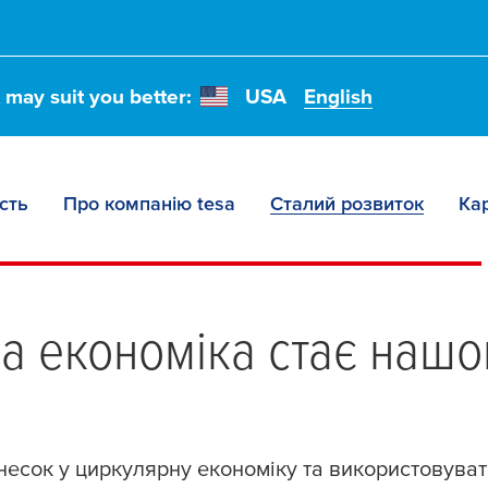
t may suit you better:
USA
English
сть
Про компанію tesa
Сталий розвиток
Ка
larity
а економіка стає наш
несок у циркулярну економіку та використовува