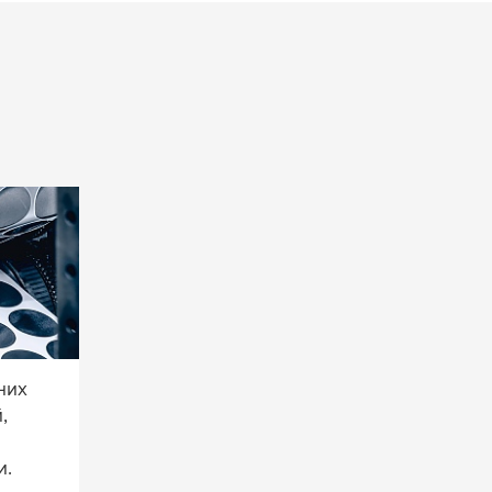
 на
esa
g, яка
них
,
и.