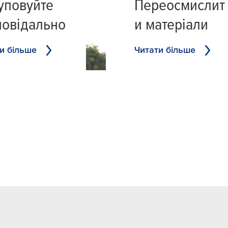
уповуйте
Переосмислит
повідально
и матеріали
и більше
Читати більше