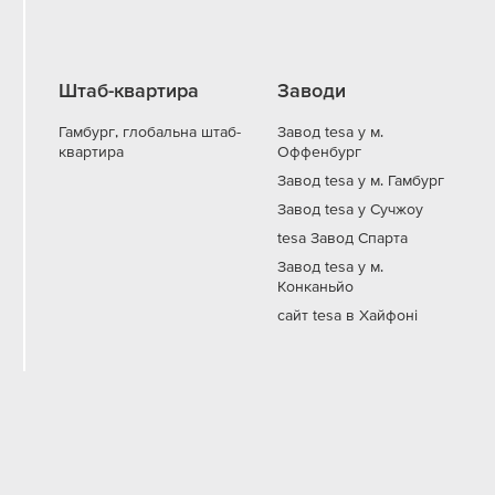
Штаб-квартира
Заводи
Гамбург, глобальна штаб-
Завод tesa у м.
квартира
Оффенбург
Завод tesa у м. Гамбург
Завод tesa у Сучжоу
tesa Завод Спарта
Завод tesa у м.
Конканьйо
сайт tesa в Хайфоні