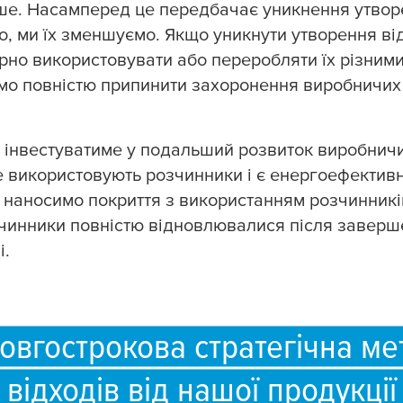
е. Насамперед це передбачає уникнення утворе
, ми їх зменшуємо. Якщо уникнути утворення ві
рно використовувати або переробляти їх різним
мо повністю припинити захоронення виробничих 
 інвестуватиме у подальший розвиток виробничи
е використовують розчинники і є енергоефектив
 наносимо покриття з використанням розчинників
чинники повністю відновлювалися після заверш
і.
вгострокова стратегічна ме
відходів від нашої продукції