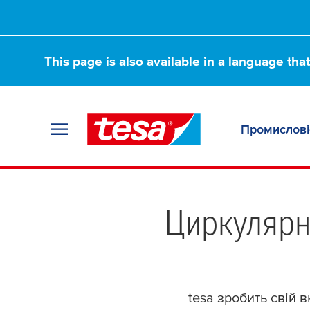
This page is also available in a language tha
Промислові
We do: Push circu
Циркулярн
tesa
зробить свій в