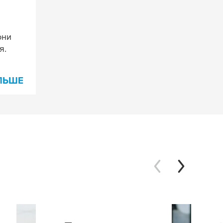
они
я.
ІЛЬШЕ