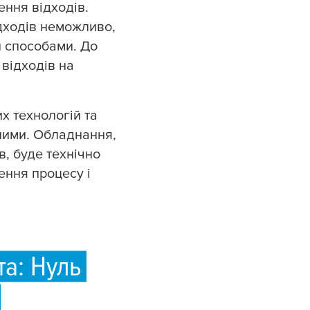
ння відходів.
дходів неможливо,
и способами. До
відходів на
х технологій та
ними. Обладнання,
, буде технічно
ення процесу і
та: Нуль