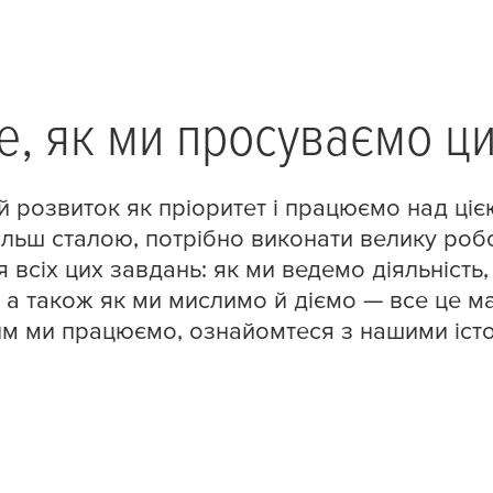
 те, як ми просуваємо ц
й розвиток як пріоритет і працюємо над ц
ільш сталою, потрібно виконати велику робо
 всіх цих завдань: як ми ведемо діяльність
 а також як ми мислимо й діємо — все це ма
им ми працюємо, ознайомтеся з нашими істо