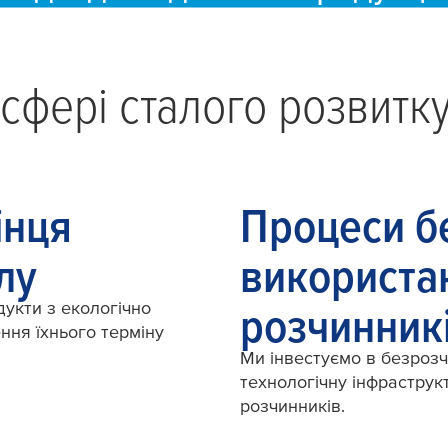
у сфері сталого розвитк
інця
Процеси б
лу
використа
укти з екологічно
розчинник
ння їхнього терміну
Ми інвестуємо в безрозч
технологічну інфраструк
розчинників.