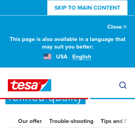
SKIP TO MAIN CONTENT
Close
This page is also available in a language that
may suit you better:
USA
English
Together we unveil
refined quality
Our offer
Trouble-shooting
Tips and FA