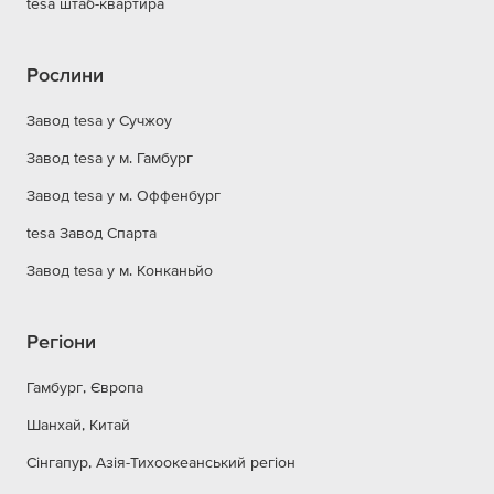
tesa штаб-квартира
Рослини
Завод tesa у Сучжоу
Завод tesa у м. Гамбург
Завод tesa у м. Оффенбург
tesa Завод Спарта
Завод tesa у м. Конканьйо
Регіони
Гамбург, Європа
Шанхай, Китай
Сінгапур, Азія-Тихоокеанський регіон