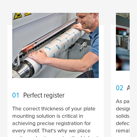
02
Acc
01
Perfect register
As part 
The correct thickness of your plate
design, 
mounting solution is critical in
solids an
achieving precise registration for
defects l
every motif. That's why we place
remain c