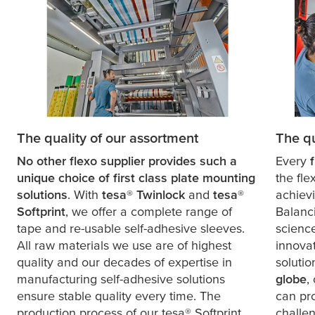
The quality of our assortment
The qu
No other flexo supplier provides such a
Every
unique choice of first class plate mounting
the fle
solutions
. With
tesa
® Twinlock
and
tesa
®
achievi
Softprint
, we offer a complete range of
Balanci
tape and re-usable self-adhesive sleeves.
scienc
All raw materials we use are of highest
innova
quality and our decades of expertise in
solutio
manufacturing self-adhesive solutions
globe
,
ensure stable quality every time. The
can pr
production process of our
tesa
® Softprint
challen