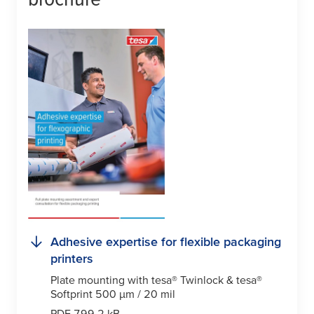
Adhesive expertise for flexible packaging
printers
Plate mounting with
tesa
® Twinlock &
tesa
®
Softprint 500
µ
m / 20 mil
PDF 799.2 kB