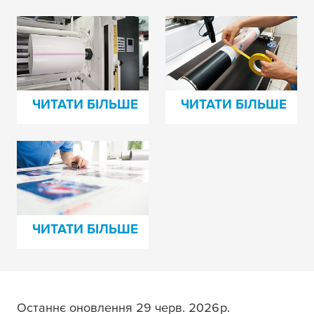
Стрічки для
Технологічні стрічки
зрощування
для флексодруку
плівкових матеріалів
ЧИТАТИ БІЛЬШЕ
ЧИТАТИ БІЛЬШЕ
tesa
® монтажна
плівка та тканинні
стрічки для пластин
ЧИТАТИ БІЛЬШЕ
Останнє оновлення 29 черв. 2026 р.