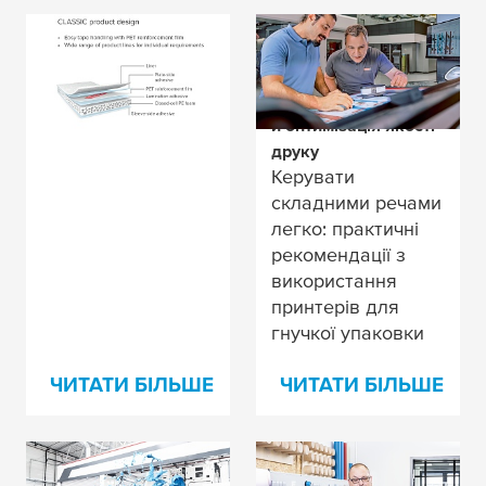
Таємниця щасливого
Прискорення
принтера?
налаштування
друкарської машини
й оптимізація якості
друку
Керувати
складними речами
легко: практичні
рекомендації з
використання
принтерів для
гнучкої упаковки
ЧИТАТИ БІЛЬШЕ
ЧИТАТИ БІЛЬШЕ
Намагаєтесь усунути
Пошкодження