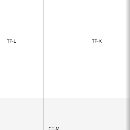
TP-L
TP-X
СТ-М