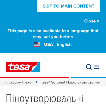
SKIP TO MAIN CONTENT
Close
This page is also available in a language that
may suit you better:
USA
English
 флексоформ Flexo
tesa® Softprint Поролонові стрічки
Піноутворювальні