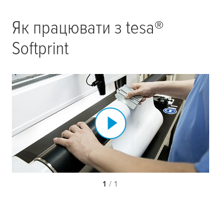
Як працювати з
tesa
®
Softprint
1
/ 1