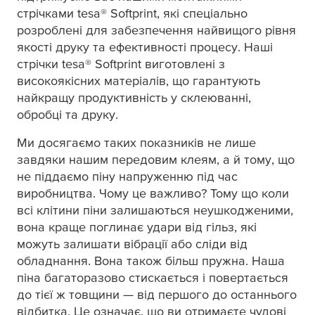
стрічками
tesa
® Softprint, які спеціально
розроблені для забезпечення найвищого рівня
якості друку та ефективності процесу. Наші
стрічки
tesa
® Softprint виготовлені з
високоякісних матеріалів, що гарантують
найкращу продуктивність у склеюванні,
обробці та друку.
Ми досягаємо таких показників не лише
завдяки нашим передовим клеям, а й тому, що
не піддаємо піну напруженню під час
виробництва. Чому це важливо? Тому що коли
всі клітини піни залишаються неушкодженими,
вона краще поглинає удари від гільз, які
можуть залишати вібрації або сліди від
обладнання. Вона також більш пружна. Наша
піна багаторазово стискається і повертається
до тієї ж товщини — від першого до останнього
відбитка. Це означає, що ви отримаєте чудові