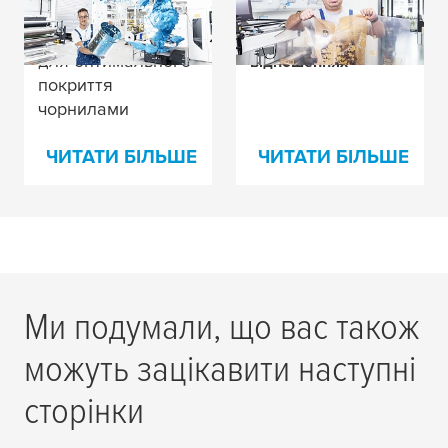
точкові дефекти?
друкарської форми –
У нас є краща ідея
проблема в багатьох
для оптимального
відношеннях
покриття
чорнилами
ЧИТАТИ БІЛЬШЕ
ЧИТАТИ БІЛЬШЕ
Ми подумали, що вас також
можуть зацікавити наступні
сторінки