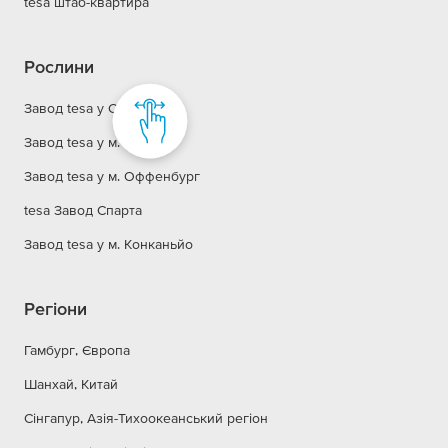
tesa штаб-квартира
Рослини
Завод tesa у Сучжоу
Завод tesa у м. Гамбург
Завод tesa у м. Оффенбург
tesa Завод Спарта
Завод tesa у м. Конканьйо
Регіони
Гамбург, Європа
Шанхай, Китай
Сінгапур, Азія-Тихоокеанський регіон