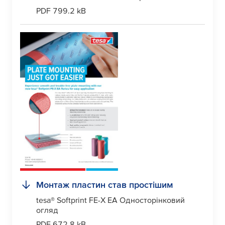
PDF 799.2 kB
Монтаж пластин став простішим
tesa
® Softprint FE-X EA Односторінковий
огляд
PDF 672.8 kB