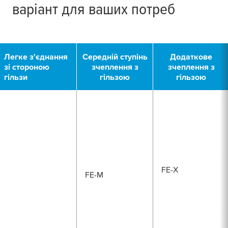
варіант для ваших потреб
Легке з'єднання
Середній ступінь
Додаткове
зі стороною
зчеплення з
зчеплення з
гільзи
гільзою
гільзою
FE-X
FE-M