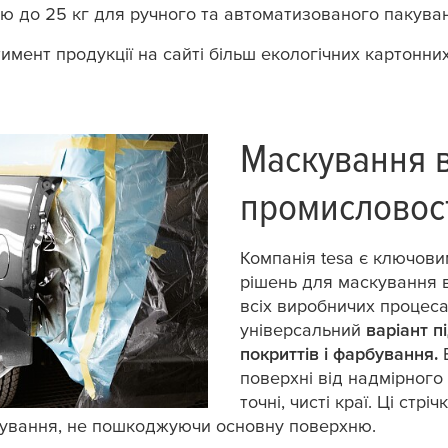
ю до 25 кг для ручного та автоматизованого пакува
мент продукції на сайті більш екологічних картонних
Маскування в
промисловос
Компанія
tesa
є ключови
рішень для маскування в
всіх виробничих процесах
універсальний
варіант п
покриттів і фарбування.
В
поверхні від надмірног
точні, чисті краї. Ці стр
бування, не пошкоджуючи основну поверхню.