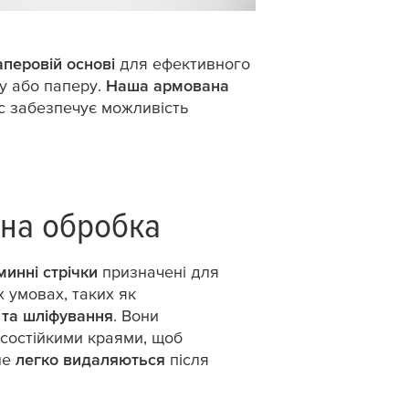
аперовій основі
для ефективного
ну або паперу.
Наша армована
ас забезпечує можливість
нна обробка
минні стрічки
призначені для
 умовах, таких як
 та шліфування
. Вони
осостійкими краями, щоб
ле
легко видаляються
після