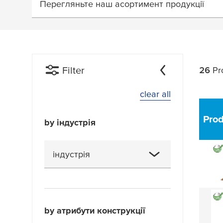
Перегляньте наш асортимент продукції
Filter
26
Pr
clear all
Pro
by індустрія
індустрія
General
(2)
Hole Covering
(1)
by атрибути конструкції
Rubber Window Seals
(1)