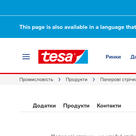
This page is also available in a language tha
Ринки
Д
Універсальні пап
Промисловість
Продукти
Паперові стрічк
для промисловос
Додатки
Продукти
Контакти