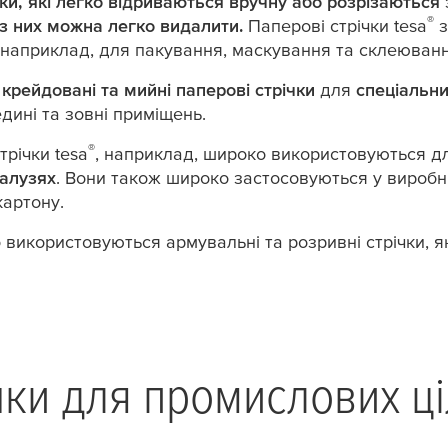
чки, які легко відриваються вручну або розрізаються
®
і з них можна легко видалити.
Паперові стрічки
tesa
з
 наприклад, для пакування, маскування та склеюванн
, крейдовані та мийні паперові стрічки
для
спеціальн
дині та зовні приміщень.
®
стрічки
tesa
, наприклад, широко використовуються д
галузях
. Вони також широко застосовуються у виробни
картону.
 використовуються армувальні та розривні стрічки, я
чки для промислових ц