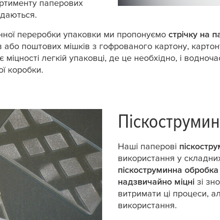
ортименту паперових
адаються.
нної переробки упаковки ми пропонуємо
стрічку на п
ів або поштових мішків з гофрованого картону, карто
є міцності легкій упаковці, де це необхідно, і водноч
ї коробки.
Піскоструми
Наші паперові
піскостру
використання у складних
піскоструминна обробка
надзвичайно міцні
зі зн
витримати ці процеси, а
використання.