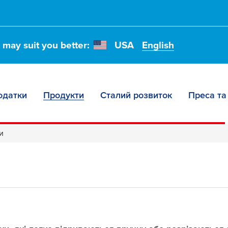
t may suit you better:
USA
English
одатки
Продукти
Сталий розвиток
Преса та
ерові стрічки
и
ті