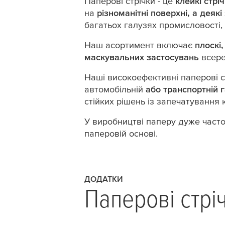
Паперові стрічки - це
клейкі стрі
на
різноманітні поверхні, а деяк
багатьох галузях промисловості,
Наш асортимент включає
плоскі
маскувальних застосувань
всере
Наші високоефективні паперові 
автомобільній
або транспортній
стійких рішень із запечатування 
У виробництві паперу дуже часто
паперовій основі.
ДОДАТКИ
Паперові стрі