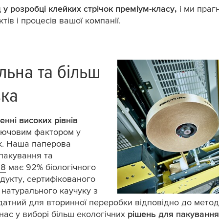
 у розробці клейких стрічок преміум-класу,
і ми праг
ів і процесів вашої компанії.
льна та більш
вка
енні високих рівнів
лючовим фактором у
ок. Наша паперова
 пакування та
08
має 92% біологічного
дукту, сертифікованого
 натурального каучуку з
датний для вторинної переробки відповідно до методу
нас у виборі більш екологічних
рішень для пакуванн