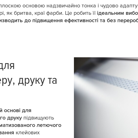
плоскою основою надзвичайно тонка і чудово адапту
і, як бритва, краї фарби. Це робить її
ідеальним вибо
изводить до підвищення ефективності та
без
перероб
для
ру, друку та
й основі для
го друку
підвищують
матизованого летючого
вання
клейових