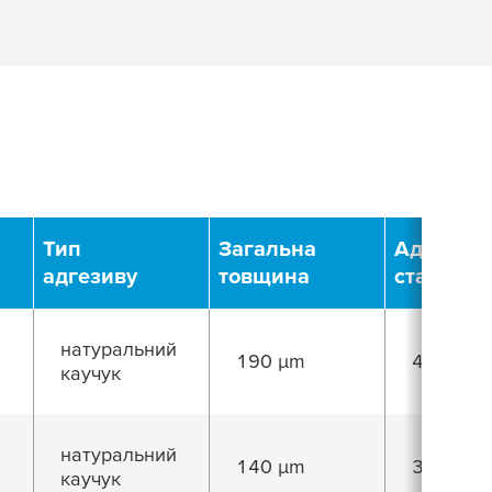
Тип
Загальна
Адгезія 
адгезиву
товщина
сталі
натуральний
190 µm
4,7 N/cm
каучук
натуральний
140 µm
3,3 N/cm
каучук