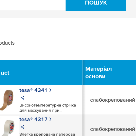
ПОШУК
oducts
Filter
Матеріал
duct
основи
tesa® 4341
слабокрепований
Високотемпературна стрічка
для маскування при
фарбуванні з наступним
tesa® 4317
сушінням у печі до 140 °C
слабокрепований
Злегка крепована паперова