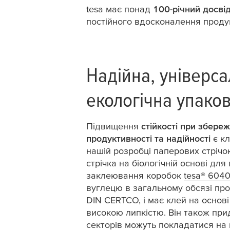
tesa
має понад
100-річний досвід
постійного вдосконалення продукт
Надійна, універса
екологічна упако
Підвищення
стійкості при збереж
продуктивності та надійності
є к
нашій розробці паперових стріч
стрічка на біологічній основі для
заклеювання коробок
tesa
® 604
вуглецю в загальному обсязі про
DIN CERTCO, і має клей на основі
високою липкістю. Він також при
секторів можуть покладатися на 