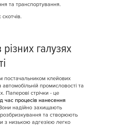
ння та транспортування.
 скотчів.
 різних галузях
ті
м постачальником клейових
 автомобільній промисловості та
. Паперові стрічки - це
ід час
процесів нанесення
они надійно захищають
о розбризкування та створюють
ічки з низькою адгезією легко