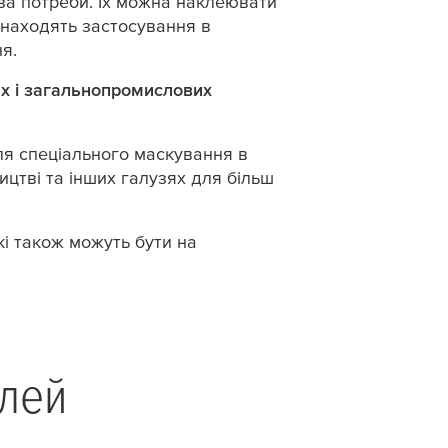
за потреби. Їх можна наклеювати
находять застосування в
я.
их і загальнопромислових
ля спеціального маскування в
цтві та інших галузях для більш
кі також можуть бути на
ілей