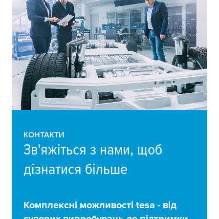
КОНТАКТИ
Зв'яжіться з нами, щоб
дізнатися більше
Комплексні можливості
tesa
- від
суворих випробувань до підтримки