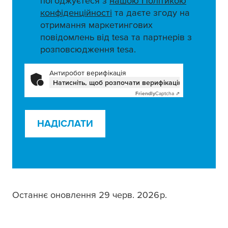
погоджуєтеся з
нашою Політикою
конфіденційності
та даєте згоду на
отримання маркетингових
повідомлень від tesa та партнерів з
розповсюдження tesa.
Антиробот верифікація
Натисніть, щоб розпочати верифікацію
Friendly
Captcha ⇗
НАДІСЛАТИ
Останнє оновлення 29 черв. 2026 р.