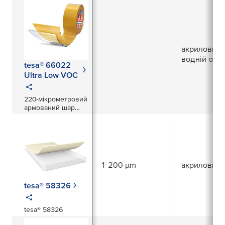
акриловий,
водній осно
tesa® 66022
Ultra Low VOC
220-мікрометровий
армований шар
акрилового клею
на водній основі з
армуванням
поліестеровою
(ПЕТ) сіткою для
монтажних
1 200 µm
акриловий
застосувань в
автомобільних
інтер'єрах
tesa® 58326
tesa® 58326