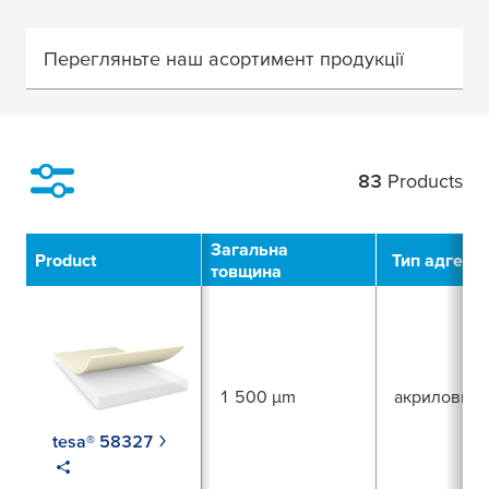
Перегляньте наш асортимент продукції
83
Products
Filter
Загальна
Product
Тип адгези
товщина
1 500 µm
акриловий
tesa® 58327