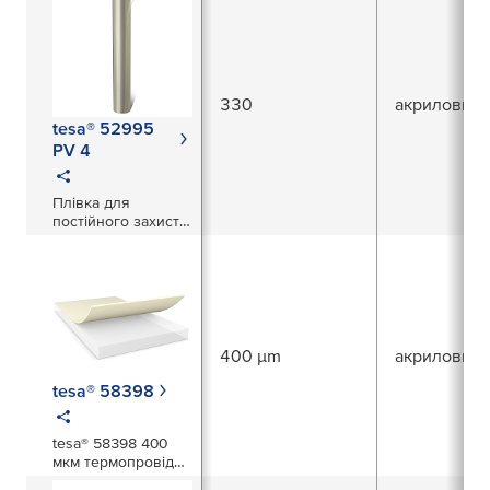
330
акриловий
tesa® 52995
PV 4
Плівка для
постійного захисту
поверхні з верхнім
покриттям
400 µm
акриловий
tesa® 58398
tesa® 58398 400
мкм термопровідна
стрічка