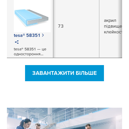
0,5 мм для монтажу
зовнішніх
автомобільних
деталей
акрил
73
підвищеної
клейкості
tesa® 58351
tesa® 58351 — це
одностороння
прозора ПЕТ-
плівка з товщиною
73 мкм.
ЗАВАНТАЖИТИ БІЛЬШЕ