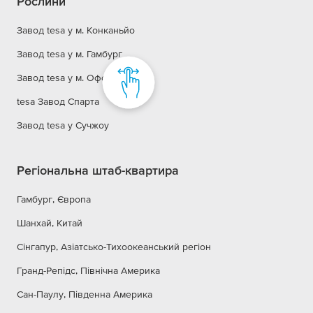
Рослини
Завод tesa у м. Конканьйо
Завод tesa у м. Гамбург
Завод tesa у м. Оффенбург
tesa Завод Спарта
Завод tesa у Сучжоу
Регіональна штаб-квартира
Гамбург, Європа
Шанхай, Китай
Сінгапур, Азіатсько-Тихоокеанський регіон
Гранд-Репідс, Північна Америка
Сан-Паулу, Південна Америка