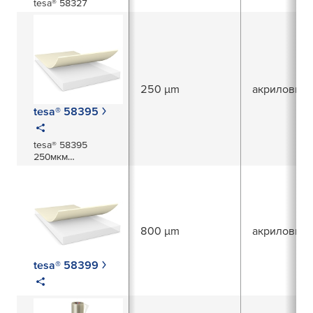
tesa® 58327
250 µm
акриловий
tesa® 58395
tesa® 58395
250мкм
термопровідна
стрічка
800 µm
акриловий
tesa® 58399