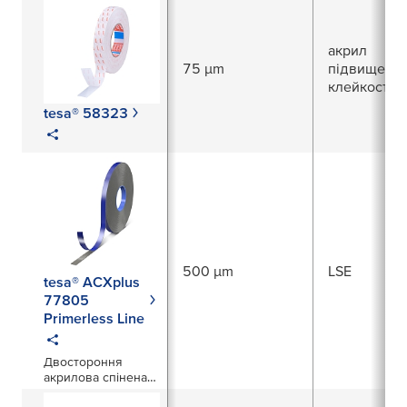
акрил
75 µm
підвищеної
клейкості
tesa® 58323
500 µm
LSE
tesa® ACXplus
77805
Primerless Line
Двостороння
акрилова спінена
стрічка товщиною