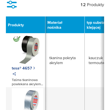
12
Produkty
Filtruj
Materiał
typ substancj
Produkty
nośnika
klejącej
tkanina pokryta
kauczuk nat
akrylem
termoutward
tesa® 4657
Taśma tkaninowa
powlekana akrylem,
odporna na
temperaturę