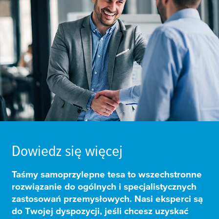
Dowiedz się więcej
Taśmy samoprzylepne
tesa
to wszechstronne
rozwiązanie do ogólnych i specjalistycznych
zastosowań przemysłowych. Nasi eksperci są
do Twojej dyspozycji, jeśli chcesz uzyskać