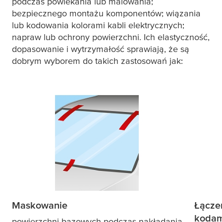
podczas powlekania lub malowania;
bezpiecznego montażu komponentów; wiązania
lub kodowania kolorami kabli elektrycznych;
napraw lub ochrony powierzchni. Ich elastyczność,
dopasowanie i wytrzymałość sprawiają, że są
dobrym wyborem do takich zastosowań jak:
Maskowanie
Łącze
kodam
powierzchni bazowych podczas nakładania