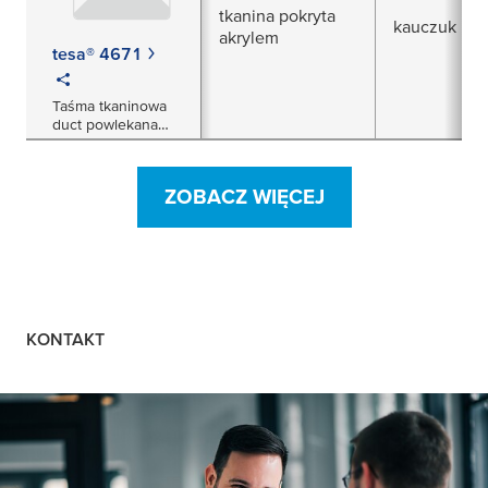
tkanina pokryta
kauczuk nat
akrylem
tesa® 4671
Taśma tkaninowa
duct powlekana
akrylem
ZOBACZ WIĘCEJ
KONTAKT