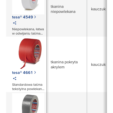
tkanina
kauczuk nat
niepowlekana
tesa® 4549
Niepowlekana, łatwa
w odwijaniu taśma
tkaninowa
tkanina pokryta
kauczuk nat
akrylem
tesa® 4661
Standardowa taśma
tekstylna powlekana
akrylem