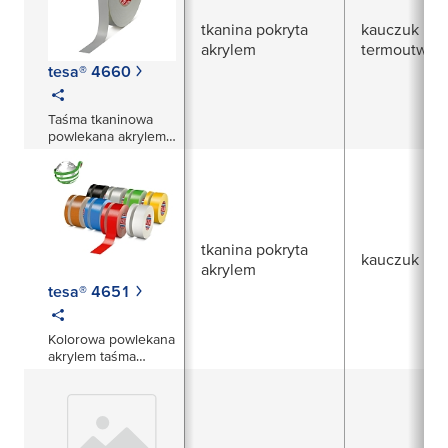
tkanina pokryta
kauczuk nat
akrylem
termoutward
tesa® 4660
Taśma tkaninowa
powlekana akrylem
do nadruków
tkanina pokryta
kauczuk nat
akrylem
tesa® 4651
Kolorowa powlekana
akrylem taśma
tekstylna klasy
Premium