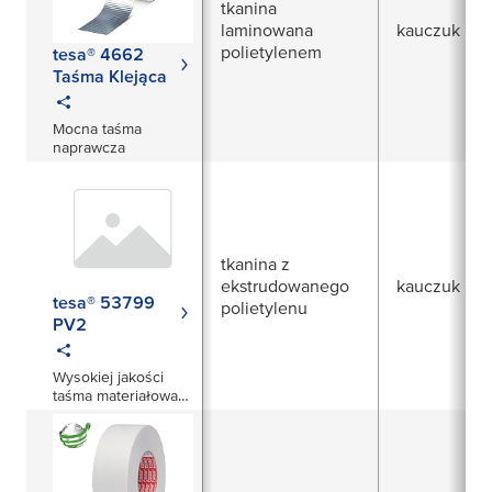
tkanina
laminowana
kauczuk nat
polietylenem
tesa® 4662
Taśma Klejąca
Mocna taśma
naprawcza
tkanina z
ekstrudowanego
kauczuk nat
tesa® 53799
polietylenu
PV2
Wysokiej jakości
taśma materiałowa
powlekana
polietylenem