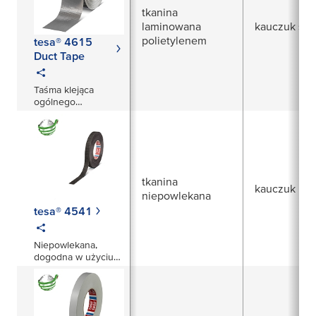
tkanina
laminowana
kauczuk szt
polietylenem
tesa® 4615
Duct Tape
Taśma klejąca
ogólnego
przeznaczenia
tkanina
kauczuk nat
niepowlekana
tesa® 4541
Niepowlekana,
dogodna w użyciu
taśma tkaninowa