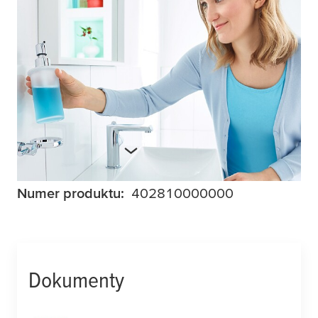
Samoprzylepny dozownik mydła
tesa
® Loxx
to doskonały sposób na przechowywanie
mydła w płynie bez konieczności stawiania
go na umywalce w oryginalnym opakowaniu.
Jego okrągły kształt jest atrakcyjny,
asymetryczny i stanowi piękny dodatek do
łazienki.
Więcej informacji
Numer produktu:
402810000000
Dokumenty