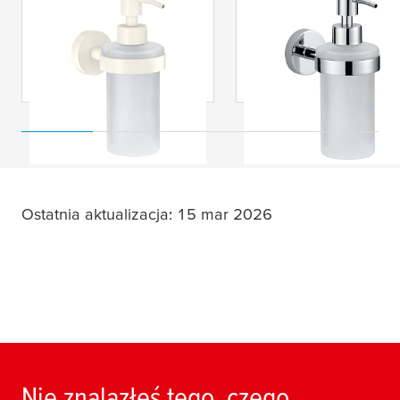
tesa
® Biały dozownik
tesa
® Dozownik do
do mydła w płynie
mydła Smooz
Moon White
Ostatnia aktualizacja: 15 mar 2026
Nie znalazłeś tego, czego