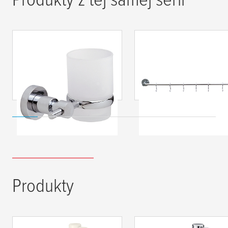
tesa
® Uchwyt ze
tesa
® Reling z
szklanką Loxx
haczykami Loxx
Produkty