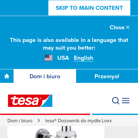
SKIP TO MAIN CONTENT
Close
This page is also available in a language that
may suit you better:
USA
English
Dom i biuro
Przemysł
Dom i biuro
tesa® Dozownik do mydła Loxx