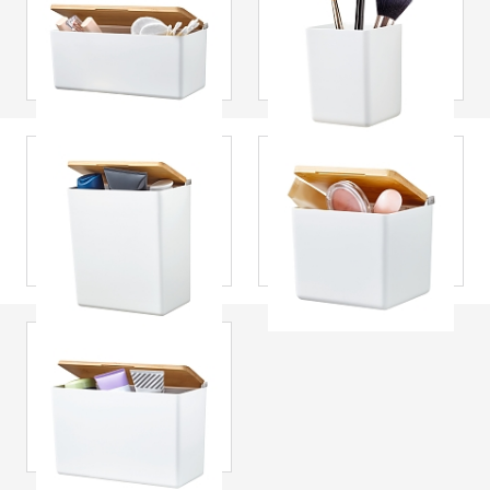
przechowywania
przechowywania
Baboo, średnie,
Baboo, bez
samoprzylepne, z
pokrywki,
bambusową
samoprzylepne, w
pokrywką
matowej bieli
tesa
® Pudełko do
tesa
® Pudełko do
przechowywania
przechowywania
Baboo, duże,
Baboo, małe,
samoprzylepne, z
samoprzylepne, z
bambusową
bambusową
pokrywką
pokrywką
tesa
® Pudełko do
przechowywania
Baboo, bardzo
duże,
samoprzylepne, z