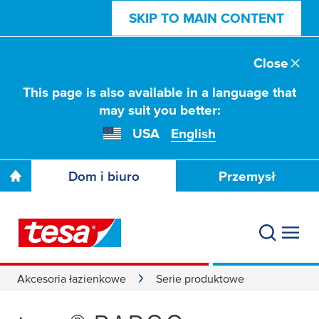
SKIP TO MAIN CONTENT
Close
This page is also available in a language that
may suit you better:
USA
English
Dom i biuro
Przemysł
Akcesoria łazienkowe
Serie produktowe