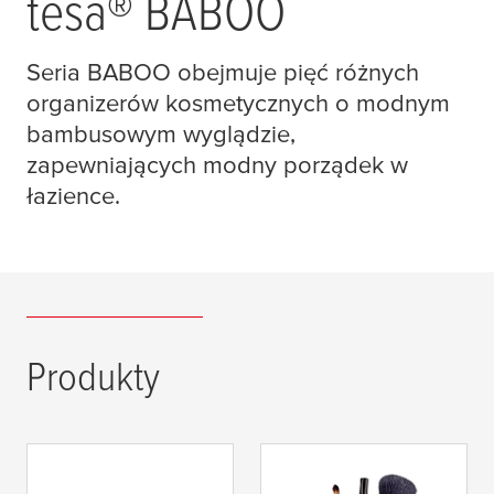
tesa
® BABOO
Seria BABOO obejmuje pięć różnych
organizerów kosmetycznych o modnym
bambusowym wyglądzie,
zapewniających modny porządek w
łazience.
Produkty
tesa
® Pudełko do
tesa
® Pudełko do