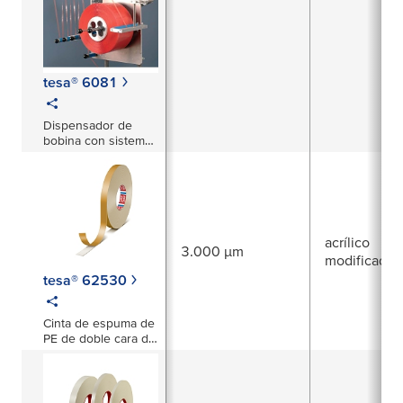
tesa® 6081
Dispensador de
bobina con sistema
de freno y
amortiguación
acrílico
3.000 µm
modificado
tesa® 62530
Cinta de espuma de
PE de doble cara de
3000 µm