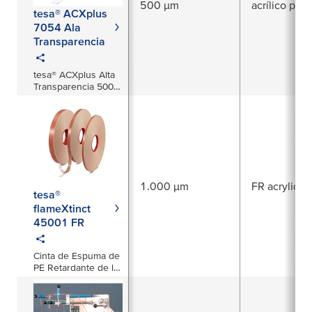
500 µm
acrílico puro
tesa® ACXplus
7054 Ala
Transparencia
tesa® ACXplus Alta
Transparencia 500
µm
1.000 µm
FR acrylic
tesa®
flameXtinct
45001 FR
Cinta de Espuma de
PE Retardante de la
Llama