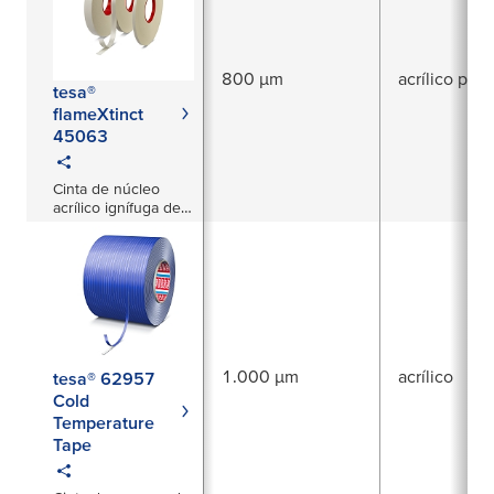
800 µm
acrílico puro
tesa®
flameXtinct
45063
Cinta de núcleo
acrílico ignífuga de
800 µm
1.000 µm
acrílico
tesa® 62957
Cold
Temperature
Tape