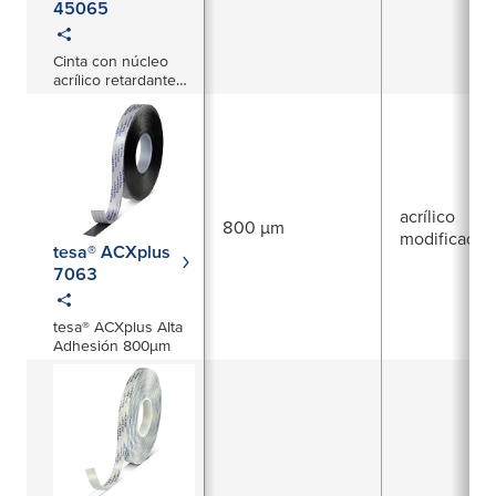
45065
Cinta con núcleo
acrílico retardante
de llama de 1200
µm
acrílico
800 µm
modificado
tesa® ACXplus
7063
tesa® ACXplus Alta
Adhesión 800µm