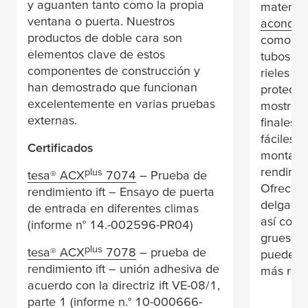
y aguanten tanto como la propia
material
ventana o puerta. Nuestros
acondici
productos de doble cara son
como la 
elementos clave de estos
tubos me
componentes de construcción y
rieles p
han demostrado que funcionan
protecto
excelentemente en varias pruebas
mostrado
externas.
finales 
fáciles 
Certificados
montar r
rendimie
plus
tesa
® ACX
7074
– Prueba de
Ofrecemo
rendimiento ift – Ensayo de puerta
delgadas
de entrada en diferentes climas
así com
(informe n° 14.-002596-PR04)
gruesas 
plus
tesa
® ACX
7078
– prueba de
pueden m
rendimiento ift – unión adhesiva de
más rug
acuerdo con la directriz ift VE-08/1,
parte 1 (informe n.° 10-000666-