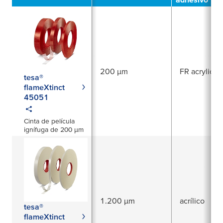
200 µm
FR acrylic
tesa®
flameXtinct
45051
Cinta de película
ignífuga de 200 µm
1.200 µm
acrílico
tesa®
flameXtinct