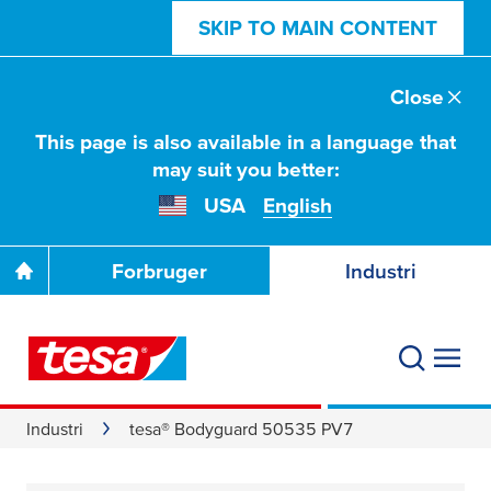
SKIP TO MAIN CONTENT
Close
This page is also available in a language that
may suit you better:
USA
English
Forbruger
Industri
Industri
tesa® Bodyguard 50535 PV7