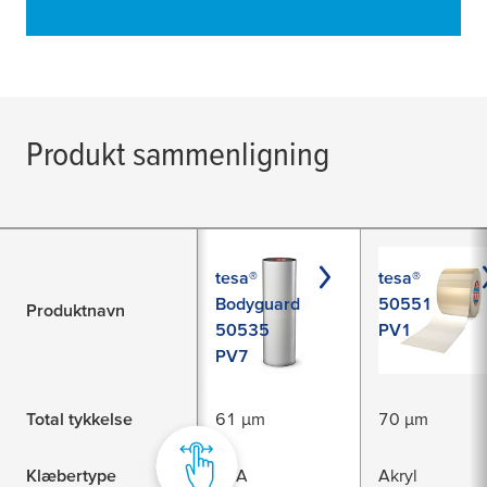
Produkt sammenligning
tesa®
tesa®
Bodyguard
50551
Produktnavn
50535
PV1
PV7
Total tykkelse
61 µm
70 µm
Klæbertype
EVA
Akryl