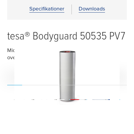
Specifikationer
Downloads
tesa
® Bodyguard 50535 PV7
Midlertidig beskyttelsestape til nymalede
overflader