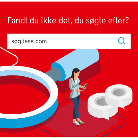
Fandt du ikke det, du søgte efter?
søg tesa.com