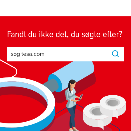
Fandt du ikke det, du søgte efter?
søg tesa.com