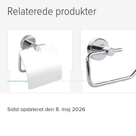
Relaterede produkter
tesa
® Smooz
tesa
® Smooz
Toiletpapirholder med
toiletpapirholder ud
låg inklusive lim
låg inklusive lim
Sidst opdateret den 8. maj 2026