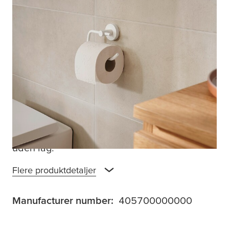
Hvid, mat, med lige linjer, som matcher de
aktuelle badeværelsestrends. Denne
toiletrulleholder matcher enhver
badeværelsesstil, uanset om du vælger den
industrielle stil, et badeværelse med
fabrikskarakter, vintagelooket eller den rent
moderne stil. Smuk, praktisk og utrolig nem
at montere – skader på vægge eller fliser
hører fortiden til med denne toiletpapirholder
uden låg.
Flere produktdetaljer
Manufacturer number:
405700000000