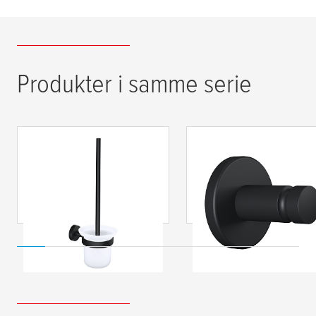
Produkter i samme serie
tesa
® Moon Black
tesa
® Moon Black
toiletbørste,
håndklædekrog,
selvklæbende,
selvklæbende,
pulverlakeret metal,
pulverlakeret metal,
inklusive lim
inklusive lim