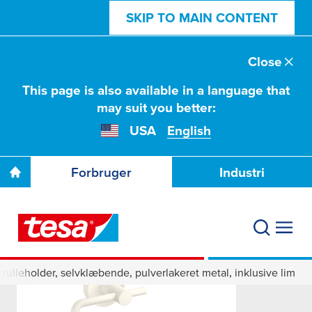
SKIP TO MAIN CONTENT
Close
This page is also available in a language that
may suit you better:
USA
English
Forbruger
Industri
rulleholder, selvklæbende, pulverlakeret metal, inklusive lim