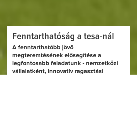
Fenntarthatóság a
tesa
-nál
A fenntarthatóbb jövő
megteremtésének elősegítése a
legfontosabb feladatunk - nemzetközi
vállalatként, innovatív ragasztási
megoldások gyártójaként, üzleti
Rögzítés és akasztás
Mesteremberek
Javítószalagok
Kreatív ötletek
Mesterien csomagolva
partnerként és munkáltatóként.
BŐVEBBEN
BŐVEBBEN
BŐVEBBEN
BŐVEBBEN
BŐVEBBEN
BŐVEBBEN