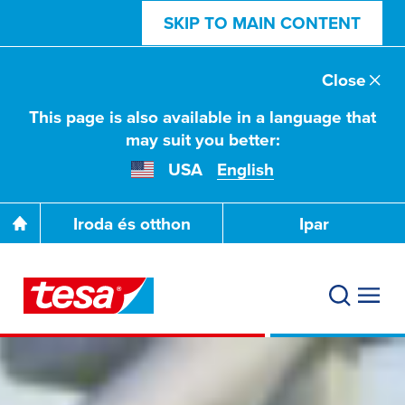
SKIP TO MAIN CONTENT
Close
This page is also available in a language that
may suit you better:
USA
English
Iroda és otthon
Ipar