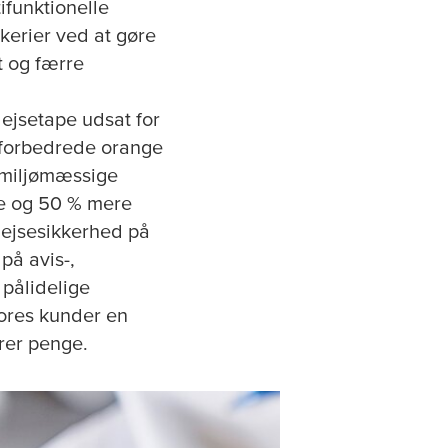
ifunktionelle
kerier ved at gøre
t og færre
lejsetape udsat for
 forbedrede orange
 miljømæssige
se og 50 % mere
lejsesikkerhed på
på avis-,
pålidelige
vores kunder en
arer penge.