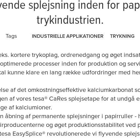
yvende splejsning inden for pap
trykindustrien.
Tags
INDUSTRIELLE APPLIKATIONER
TRYKNING
ks. kortere trykoplag, ordrenedgang og øget indsat
 optimerede processer inden for produktion og serv
kal kunne klare en lang række udfordringer med hens
e af det omkostningseffektive kalciumkarbonat so
ngen af vores
tesa
® CaRes splejsetape for at undgå 
ge af kalciumioner.
 åbning af permanente splejsninger i papirruller - 
irproducenterne og øget produktionsstabilitet ved p
tesa
EasySplice® revolutionerede vi flyvende splejs