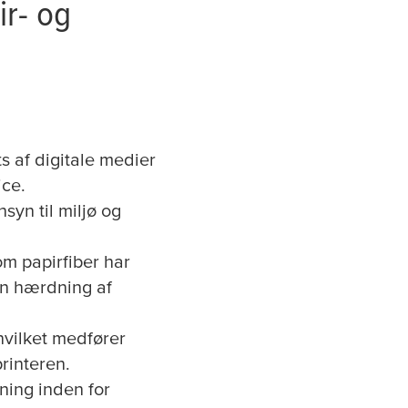
ir- og
s af digitale medier
ice.
yn til miljø og
m papirfiber har
en hærdning af
hvilket medfører
rinteren.
ning inden for