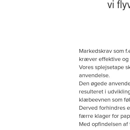
vi fl
Markedskrav som f.e
kræver effektive og
Vores splejsetape s
anvendelse.
Den øgede anvendels
resulteret i udvikli
klæbeevnen som føl
Derved forhindres en
færre klager for pap
Med opfindelsen af