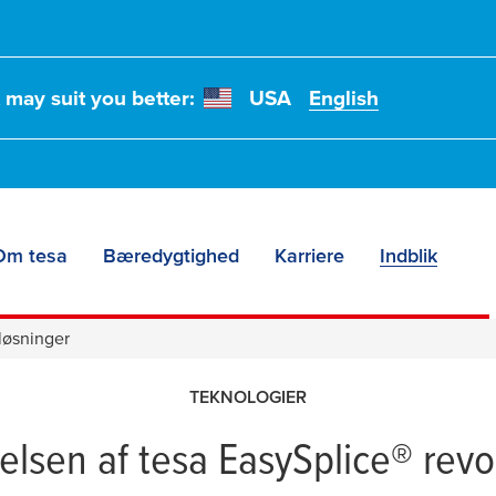
t may suit you better:
USA
English
e og
Om tesa
Bæredygtighed
Karriere
Indblik
nger til papir-
løsninger
TEKNOLOGIER
elsen af
tesa
EasySplice® revo