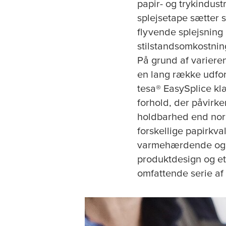
papir- og trykindust
splejsetape sætter 
flyvende splejsning 
stilstandsomkostnin
På grund af variere
en lang række udfor
tesa
® EasySplice kl
forhold, der påvirk
holdbarhed end norm
forskellige papirkva
varmehærdende og r
produktdesign og et 
omfattende serie af 