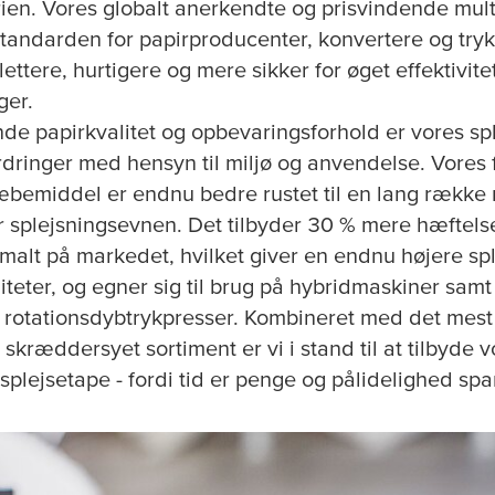
rien. Vores globalt anerkendte og prisvindende mult
standarden for papirproducenter, konvertere og tryk
lettere, hurtigere og mere sikker for øget effektivite
ger.
nde papirkvalitet og opbevaringsforhold er vores sp
dringer med hensyn til miljø og anvendelse. Vores
æbemiddel er endnu bedre rustet til en lang række
er splejsningsevnen. Det tilbyder 30 % mere hæftel
alt på markedet, hvilket giver en endnu højere sp
liteter, og egner sig til brug på hybridmaskiner samt 
otationsdybtrykpresser. Kombineret med det mest 
skræddersyet sortiment er vi i stand til at tilbyde 
splejsetape - fordi tid er penge og pålidelighed sp