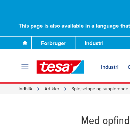
This page is also available in a language tha
Forbruger
Industri
Vores splejsetap
Industri
supplerende løsni
Indblik
Artikler
Splejsetape og supplerende 
og trykindustrien
Med opfind