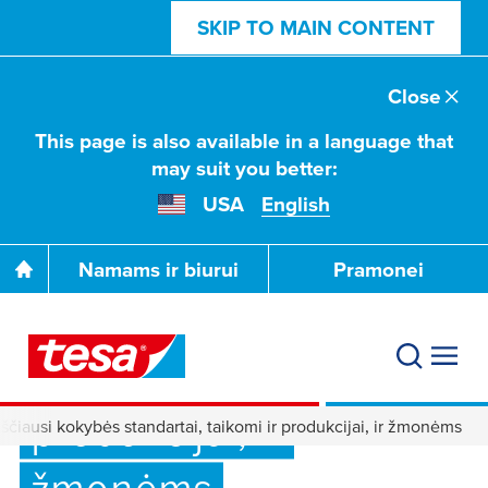
SKIP TO MAIN CONTENT
Close
This page is also available in a language that
may suit you better:
USA
English
Namams ir biurui
Pramonei
Aukščiausi kokybės
standartai, taikomi ir
produkcijai, ir
ščiausi kokybės standartai, taikomi ir produkcijai, ir žmonėms