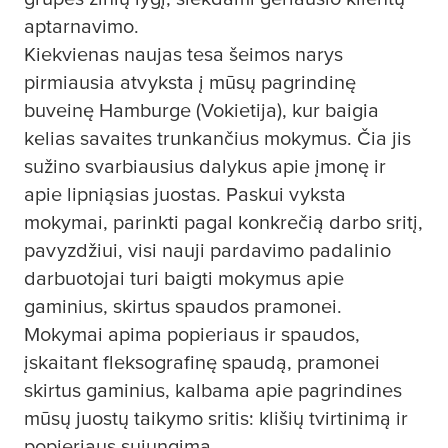
aptarnavimo.
Kiekvienas naujas
tesa
šeimos narys
pirmiausia atvyksta į mūsų pagrindinę
buveinę Hamburge (Vokietija), kur baigia
kelias savaites trunkančius mokymus. Čia jis
sužino svarbiausius dalykus apie įmonę ir
apie lipniąsias juostas. Paskui vyksta
mokymai, parinkti pagal konkrečią darbo sritį,
pavyzdžiui, visi nauji pardavimo padalinio
darbuotojai turi baigti mokymus apie
gaminius, skirtus spaudos pramonei.
Mokymai apima popieriaus ir spaudos,
įskaitant fleksografinę spaudą, pramonei
skirtus gaminius, kalbama apie pagrindines
mūsų juostų taikymo sritis: klišių tvirtinimą ir
popieriaus sujungimą.