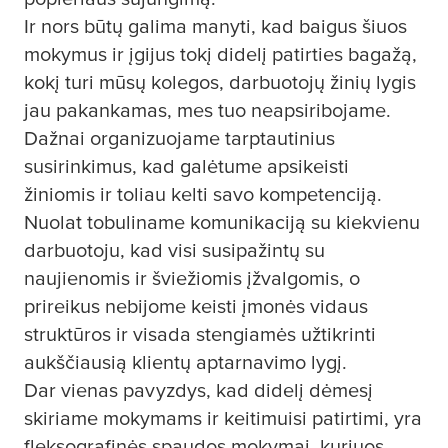
Ir nors būtų galima manyti, kad baigus šiuos
mokymus ir įgijus tokį didelį patirties bagažą,
kokį turi mūsų kolegos, darbuotojų žinių lygis
jau pakankamas, mes tuo neapsiribojame.
Dažnai organizuojame tarptautinius
susirinkimus, kad galėtume apsikeisti
žiniomis ir toliau kelti savo kompetenciją.
Nuolat tobuliname komunikaciją su kiekvienu
darbuotoju, kad visi susipažintų su
naujienomis ir šviežiomis įžvalgomis, o
prireikus nebijome keisti įmonės vidaus
struktūros ir visada stengiamės užtikrinti
aukščiausią klientų aptarnavimo lygį.
Dar vienas pavyzdys, kad didelį dėmesį
skiriame mokymams ir keitimuisi patirtimi, yra
fleksografinės spaudos mokymai, kuriuos