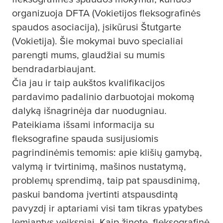
organizuoja DFTA (Vokietijos fleksografinės
spaudos asociacija), įsikūrusi Štutgarte
(Vokietija). Šie mokymai buvo specialiai
parengti mums, glaudžiai su mumis
bendradarbiaujant.
Čia jau ir taip aukštos kvalifikacijos
pardavimo padalinio darbuotojai mokomą
dalyką išnagrinėja dar nuodugniau.
Pateikiama išsami informacija su
fleksografine spauda susijusiomis
pagrindinėmis temomis: apie klišių gamybą,
valymą ir tvirtinimą, mašinos nustatymą,
problemų sprendimą, taip pat spausdinimą,
paskui bandoma įvertinti atspausdintą
pavyzdį ir aptariami visi tam tikras ypatybes
lemiantys veiksniai. Kaip žinote, fleksografinė