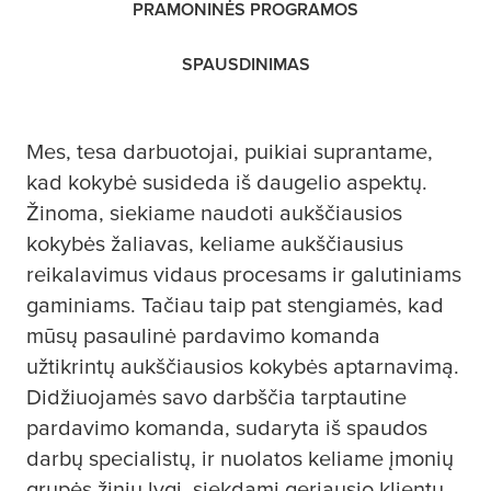
PRAMONINĖS PROGRAMOS
SPAUSDINIMAS
Mes,
tesa
darbuotojai, puikiai suprantame,
kad kokybė susideda iš daugelio aspektų.
Žinoma, siekiame naudoti aukščiausios
kokybės žaliavas, keliame aukščiausius
reikalavimus vidaus procesams ir galutiniams
gaminiams. Tačiau taip pat stengiamės, kad
mūsų pasaulinė pardavimo komanda
užtikrintų aukščiausios kokybės aptarnavimą.
Didžiuojamės savo darbščia tarptautine
pardavimo komanda, sudaryta iš spaudos
darbų specialistų, ir nuolatos keliame įmonių
grupės žinių lygį, siekdami geriausio klientų