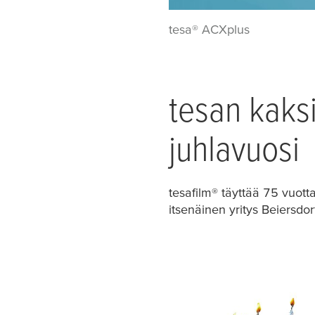
tesa® ACXplus
tesa
n kaks
juhlavuosi
tesafilm
® täyttää 75 vuott
itsenäinen yritys Beiersdor