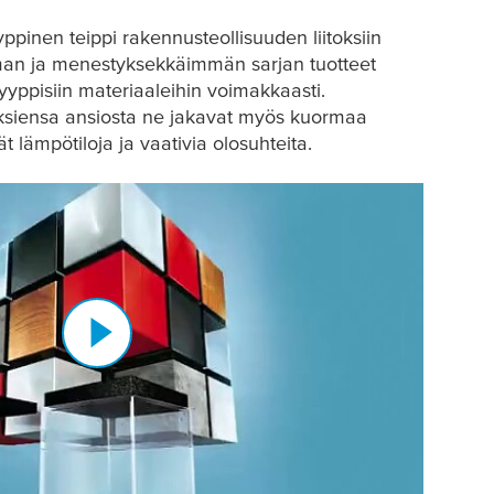
pinen teippi rakennusteollisuuden liitoksiin
n ja menestyksekkäimmän sarjan tuotteet
ityyppisiin materiaaleihin voimakkaasti.
uksiensa ansiosta ne jakavat myös kuormaa
t lämpötiloja ja vaativia olosuhteita.