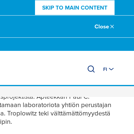
SKIP TO MAIN CONTENT
Close
FI
projektista. Apteekkari Paul C.
johtamaan laboratoriota yhtiön perustajan
hoa. Troplowitz teki välttämättömyydestä
ipin.