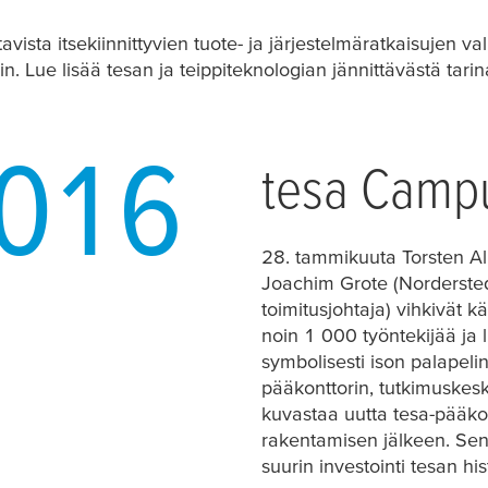
sta itsekiinnittyvien tuote- ja järjestelmäratkaisujen val
iin. Lue lisää
tesa
n ja teippiteknologian jännittävästä tarin
0
1
6
tesa
Camp
28. tammikuuta Torsten Alb
Joachim Grote (Nordersted
toimitusjohtaja) vihkivät 
noin 1 000 työntekijää ja 
symbolisesti ison palapeli
pääkonttorin, tutkimuskes
kuvastaa uutta
tesa
-pääko
rakentamisen jälkeen. Sen
suurin investointi
tesa
n his