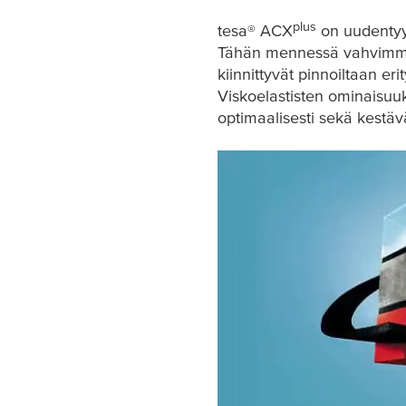
plus
tesa
® ACX
on uudentyyp
Tähän mennessä vahvimma
kiinnittyvät pinnoiltaan er
Viskoelastisten ominaisu
optimaalisesti sekä kestävä