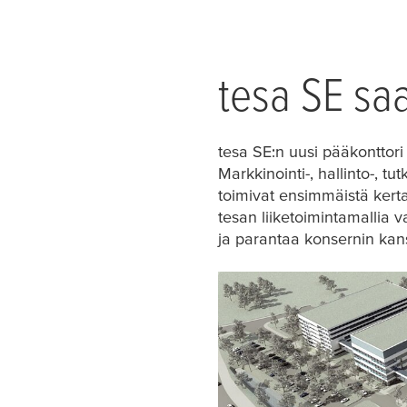
tesa
SE saa
tesa
SE:n uusi pääkonttori
Markkinointi-, hallinto-, t
toimivat ensimmäistä kerta
tesa
n liiketoimintamallia v
ja parantaa konsernin kans