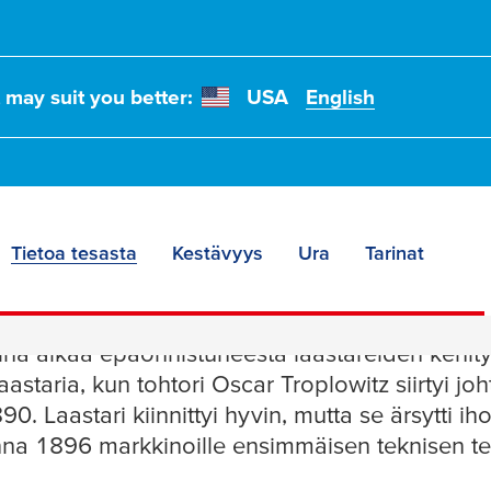
t may suit you better:
USA
English
Tietoa tesasta
Kestävyys
Ura
Tarinat
mme
na alkaa epäonnistuneesta laastareiden kehitys
laastaria, kun tohtori Oscar Troplowitz siirtyi 
0. Laastari kiinnittyi hyvin, mutta se ärsytti i
nna 1896 markkinoille ensimmäisen teknisen te