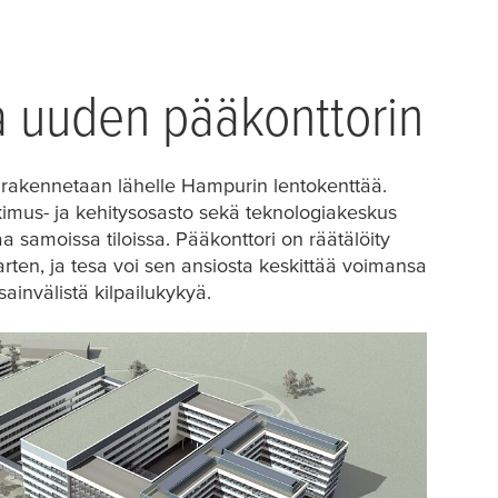
 uuden pääkonttorin
 rakennetaan lähelle Hampurin lentokenttää.
utkimus- ja kehitysosasto sekä teknologiakeskus
a samoissa tiloissa. Pääkonttori on räätälöity
arten, ja
tesa
voi sen ansiosta keskittää voimansa
ainvälistä kilpailukykyä.