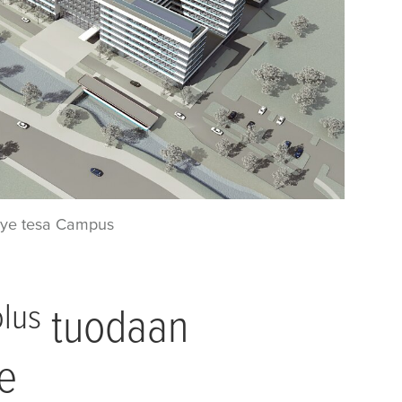
t nye tesa Campus
plus
tuodaan
le