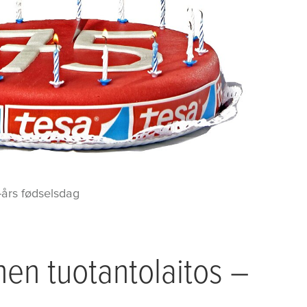
-års fødselsdag
nen tuotantolaitos –