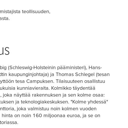
mistajista teollisuuden,
asta.
us
ig (Schleswig-Holsteinin pääministeri), Hans-
tin kaupunginjohtaja) ja Thomas Schlegel (
tesa
n
käyttöön
tesa
Campuksen. Tilaisuuteen osallistuu
lukuisia kunniavieraita. Kolmikko täydentää
n, joka näyttää rakennuksen ja sen kolme osaa:
kuksen ja teknologiakeskuksen. "Kolme yhdessä"
nttoria, joka valmistuu noin kolmen vuoden
 hinta on noin 160 miljoonaa euroa, ja se on
toriassa.