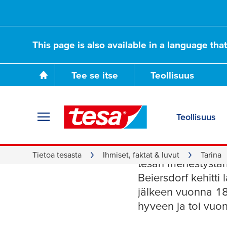
This page is also available in a language tha
Tee se itse
Teollisuus
Teollisuus
Tarina
Tietoa tesasta
Ihmiset, faktat & luvut
Tarina
tesa
n menestystari
Beiersdorf kehitti 
jälkeen vuonna 189
hyveen ja toi vuo