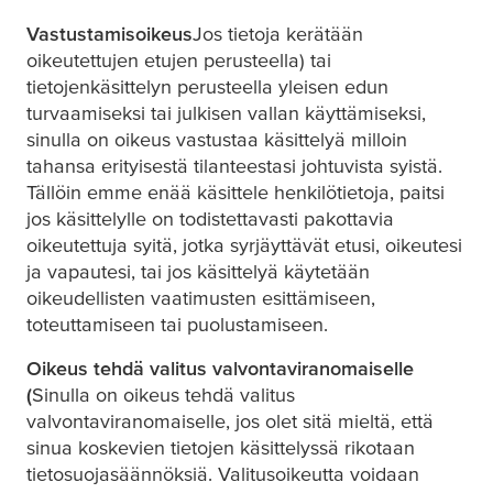
Vastustamisoikeus
Jos tietoja kerätään
oikeutettujen etujen perusteella) tai
tietojenkäsittelyn perusteella yleisen edun
turvaamiseksi tai julkisen vallan käyttämiseksi,
sinulla on oikeus vastustaa käsittelyä milloin
tahansa erityisestä tilanteestasi johtuvista syistä.
Tällöin emme enää käsittele henkilötietoja, paitsi
jos käsittelylle on todistettavasti pakottavia
oikeutettuja syitä, jotka syrjäyttävät etusi, oikeutesi
ja vapautesi, tai jos käsittelyä käytetään
oikeudellisten vaatimusten esittämiseen,
toteuttamiseen tai puolustamiseen.
Oikeus tehdä valitus valvontaviranomaiselle
(
Sinulla on oikeus tehdä valitus
valvontaviranomaiselle, jos olet sitä mieltä, että
sinua koskevien tietojen käsittelyssä rikotaan
tietosuojasäännöksiä. Valitusoikeutta voidaan