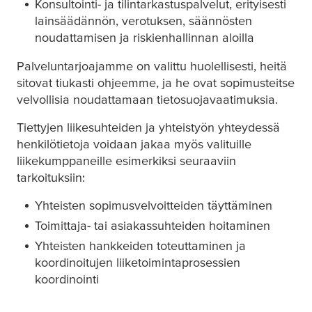
Konsultointi- ja tilintarkastuspalvelut, erityisesti
lainsäädännön, verotuksen, säännösten
noudattamisen ja riskienhallinnan aloilla
Palveluntarjoajamme on valittu huolellisesti, heitä
sitovat tiukasti ohjeemme, ja he ovat sopimusteitse
velvollisia noudattamaan tietosuojavaatimuksia.
Tiettyjen liikesuhteiden ja yhteistyön yhteydessä
henkilötietoja voidaan jakaa myös valituille
liikekumppaneille esimerkiksi seuraaviin
tarkoituksiin:
Yhteisten sopimusvelvoitteiden täyttäminen
Toimittaja- tai asiakassuhteiden hoitaminen
Yhteisten hankkeiden toteuttaminen ja
koordinoitujen liiketoimintaprosessien
koordinointi