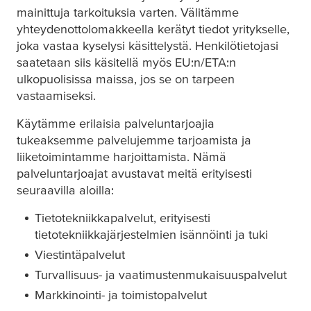
mainittuja tarkoituksia varten. Välitämme
yhteydenottolomakkeella kerätyt tiedot yritykselle,
joka vastaa kyselysi käsittelystä. Henkilötietojasi
saatetaan siis käsitellä myös EU:n/ETA:n
ulkopuolisissa maissa, jos se on tarpeen
vastaamiseksi.
Käytämme erilaisia palveluntarjoajia
tukeaksemme palvelujemme tarjoamista ja
liiketoimintamme harjoittamista. Nämä
palveluntarjoajat avustavat meitä erityisesti
seuraavilla aloilla:
Tietotekniikkapalvelut, erityisesti
tietotekniikkajärjestelmien isännöinti ja tuki
Viestintäpalvelut
Turvallisuus- ja vaatimustenmukaisuuspalvelut
Markkinointi- ja toimistopalvelut