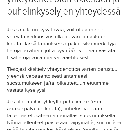
puhelinkyselyjen yhteydessä
Jos sinulla on kysyttävää, voit ottaa meihin
yhteyttä verkkosivustolla olevan lomakkeen
kautta. Tässä tapauksessa pakollisiksi merkittyjä
tietoja tarvitaan, jotta pyyntöön voidaan vastata.
Lisätietoja voi antaa vapaaehtoisesti.
Tietojesi käsittely yhteydenottoa varten perustuu
yleensä vapaaehtoisesti antamaasi
suostumukseen ja/tai oikeutettuun etuumme
vastata kyselyysi.
Jos otat meihin yhteyttä puhelimitse (esim.
asiakaspalvelun kautta), puhelusi voidaan
tallentaa etukäteen antamallasi suostumuksella.
Nämä tallenteet poistetaan viipymättä, kun niitä ei
enää tarvita pyyntösi käsittelyyn. Sinulla on myös