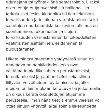
edustajana tai työntekijänä saatat toimia. Lisäksi
oikeutettuja etuja ovat sisäiset hallinnolliset
tarkoitukset (esim. kirjanpito) tai tietotekniikan
turvallisuuden ja toiminnan varmistaminen sekä
sääntöjen noudattamista koskevien tutkimusten
suorittaminen, rakennusten ja tilojen
turvallisuuden varmistaminen tai oikeudellisten
vaatimusten esittäminen, esittäminen tai
puolustaminen.
Liiketoimintasuhteemme yhteydessä sinun on
annettava ne henkilötiedot, jotka ovat
välttämättömiä liikesuhteen perustamiseksi,
toteuttamiseksi ja päättämiseksi sekä siihen
liittyvien velvoitteiden täyttämiseksi ja jotka
meidän on lain mukaan kerättävä tai jotka meillä
on oikeus kerätä oikeutettujen etujemme
perusteella. Ilman näitä tietoja emme yleensä voi
ottaa sinuun yhteyttä ja/tai solmia liikesuhdetta