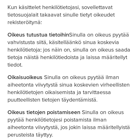
Kun käsittelet henkilötietojasi, sovellettavat
tietosuojalait takaavat sinulle tietyt oikeudet
rekisteröitynä:
Oikeus tutustua tietoihin
Sinulla on oikeus pyytää
vahvistusta siitä, käsitelläänkö sinua koskevia
henkilötietoja; jos näin on, sinulla on oikeus saada
tietoja näistä henkilötiedoista ja laissa määritellyt
tiedot.
Oikaisuoikeus
Sinulla on oikeus pyytää ilman
aiheetonta viivytystä sinua koskevien virheellisten
henkilötietojen oikaisemista ja tarvittaessa
puutteellisten tietojen täydentämistä.
Oikeus tietojen poistamiseen
Sinulla on oikeus
pyytää henkilötietojesi poistamista ilman
aiheetonta viivytystä, jos jokin laissa määritellyistä
perusteista täyttyy.