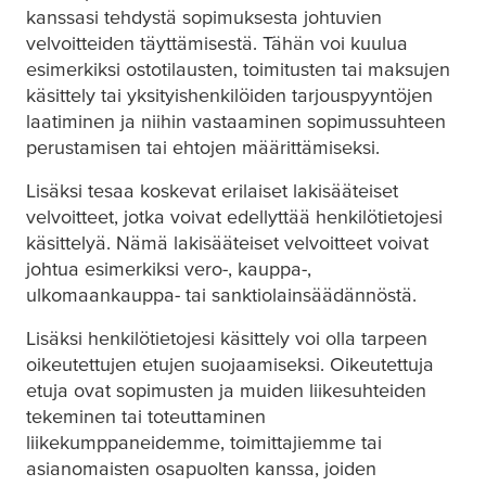
kanssasi tehdystä sopimuksesta johtuvien
velvoitteiden täyttämisestä. Tähän voi kuulua
esimerkiksi ostotilausten, toimitusten tai maksujen
käsittely tai yksityishenkilöiden tarjouspyyntöjen
laatiminen ja niihin vastaaminen sopimussuhteen
perustamisen tai ehtojen määrittämiseksi.
Lisäksi
tesa
a koskevat erilaiset lakisääteiset
velvoitteet, jotka voivat edellyttää henkilötietojesi
käsittelyä. Nämä lakisääteiset velvoitteet voivat
johtua esimerkiksi vero-, kauppa-,
ulkomaankauppa- tai sanktiolainsäädännöstä.
Lisäksi henkilötietojesi käsittely voi olla tarpeen
oikeutettujen etujen suojaamiseksi. Oikeutettuja
etuja ovat sopimusten ja muiden liikesuhteiden
tekeminen tai toteuttaminen
liikekumppaneidemme, toimittajiemme tai
asianomaisten osapuolten kanssa, joiden