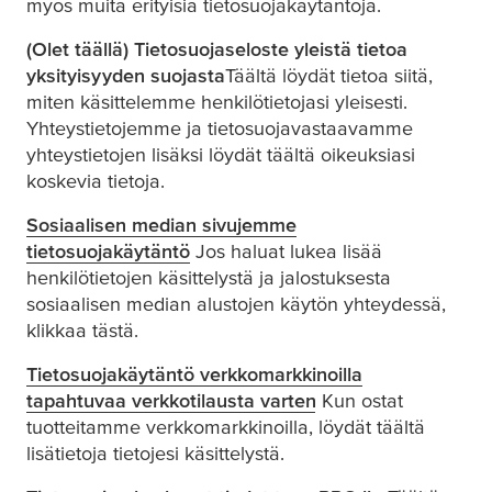
myös muita erityisiä tietosuojakäytäntöjä.
(Olet täällä) Tietosuojaseloste yleistä tietoa
yksityisyyden suojasta
Täältä löydät tietoa siitä,
miten käsittelemme henkilötietojasi yleisesti.
Yhteystietojemme ja tietosuojavastaavamme
yhteystietojen lisäksi löydät täältä oikeuksiasi
koskevia tietoja.
Sosiaalisen median sivujemme
tietosuojakäytäntö
Jos haluat lukea lisää
henkilötietojen käsittelystä ja jalostuksesta
sosiaalisen median alustojen käytön yhteydessä,
klikkaa tästä.
Tietosuojakäytäntö verkkomarkkinoilla
tapahtuvaa verkkotilausta varten
Kun ostat
tuotteitamme verkkomarkkinoilla, löydät täältä
lisätietoja tietojesi käsittelystä.