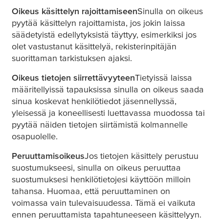
Oikeus käsittelyn rajoittamiseen
Sinulla on oikeus
pyytää käsittelyn rajoittamista, jos jokin laissa
säädetyistä edellytyksistä täyttyy, esimerkiksi jos
olet vastustanut käsittelyä, rekisterinpitäjän
suorittaman tarkistuksen ajaksi.
Oikeus tietojen siirrettävyyteen
Tietyissä laissa
määritellyissä tapauksissa sinulla on oikeus saada
sinua koskevat henkilötiedot jäsennellyssä,
yleisessä ja koneellisesti luettavassa muodossa tai
pyytää näiden tietojen siirtämistä kolmannelle
osapuolelle.
Peruuttamisoikeus
Jos tietojen käsittely perustuu
suostumukseesi, sinulla on oikeus peruuttaa
suostumuksesi henkilötietojesi käyttöön milloin
tahansa. Huomaa, että peruuttaminen on
voimassa vain tulevaisuudessa. Tämä ei vaikuta
ennen peruuttamista tapahtuneeseen käsittelyyn.