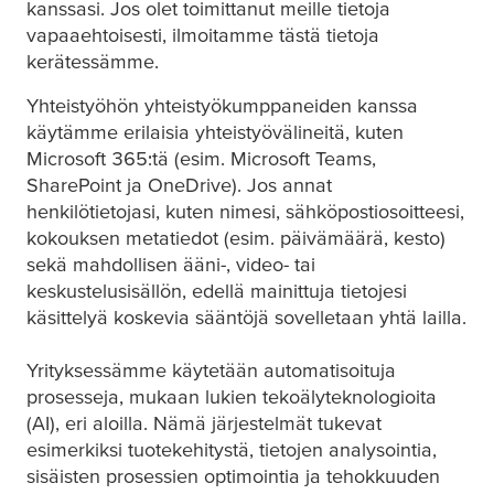
kanssasi. Jos olet toimittanut meille tietoja
vapaaehtoisesti, ilmoitamme tästä tietoja
kerätessämme.
Yhteistyöhön yhteistyökumppaneiden kanssa
käytämme erilaisia yhteistyövälineitä, kuten
Microsoft 365:tä (esim. Microsoft Teams,
SharePoint ja OneDrive). Jos annat
henkilötietojasi, kuten nimesi, sähköpostiosoitteesi,
kokouksen metatiedot (esim. päivämäärä, kesto)
sekä mahdollisen ääni-, video- tai
keskustelusisällön, edellä mainittuja tietojesi
käsittelyä koskevia sääntöjä sovelletaan yhtä lailla.
Yrityksessämme käytetään automatisoituja
prosesseja, mukaan lukien tekoälyteknologioita
(AI), eri aloilla. Nämä järjestelmät tukevat
esimerkiksi tuotekehitystä, tietojen analysointia,
sisäisten prosessien optimointia ja tehokkuuden