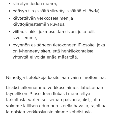
siirretyn tiedon määrä,
pääsyn tila (sisältö siirretty, sisältöä ei löydy),
käytettävän verkkoselaimen ja
käyttöjärjestelmän kuvaus,
viittauslinkki, joka osoittaa sivun, jolta tulit
sivuillemme,
pyynnön esittäneen tietokoneen IP-osoite, joka
on lyhennetty siten, että henkilökohtaista
yhteyttä ei voida enää määrittää.
Nimettyjä tietolokeja käsitellään vain nimettöminä.
Lisäksi tallennamme verkkoselaimesi lähettämän
täydellisen IP-osoitteen tiukasti määriteltyä
tarkoitusta varten seitsemän päivän ajaksi, jotta
voimme laillisen edun perusteella havaita, rajoittaa
ja poistaa verkkosivustoihimme kohdistuvia