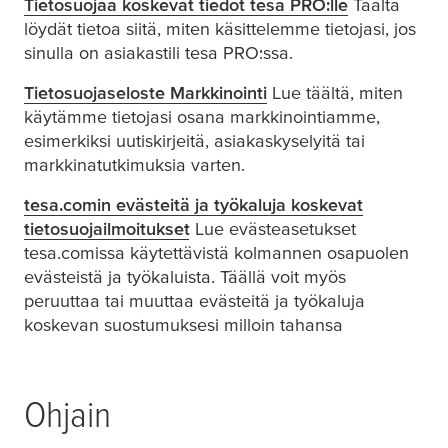
Tietosuojaa koskevat tiedot
tesa
PRO:lle
Täältä
löydät tietoa siitä, miten käsittelemme tietojasi, jos
sinulla on asiakastili
tesa
PRO:ssa.
Tietosuojaseloste Markkinointi
Lue täältä, miten
käytämme tietojasi osana markkinointiamme,
esimerkiksi uutiskirjeitä, asiakaskyselyitä tai
markkinatutkimuksia varten.
tesa.comin evästeitä ja työkaluja koskevat
tietosuojailmoitukset
Lue evästeasetukset
tesa
.comissa käytettävistä kolmannen osapuolen
evästeistä ja työkaluista. Täällä voit myös
peruuttaa tai muuttaa evästeitä ja työkaluja
koskevan suostumuksesi milloin tahansa
Ohjain