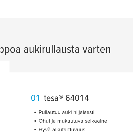
elppoa aukirullausta varten
01
tesa
® 64014
Rullautuu auki hiljaisesti
Ohut ja mukautuva selkäaine
Hyvä alkutarttuvuus