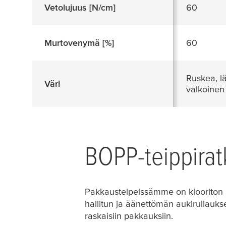
Vetolujuus [N/cm]
60
Murtovenymä [%]
60
Ruskea, l
Väri
valkoinen
BOPP-teippira
Pakkausteipeissämme on klooriton BO
hallitun ja äänettömän aukirullaukse
raskaisiin pakkauksiin.