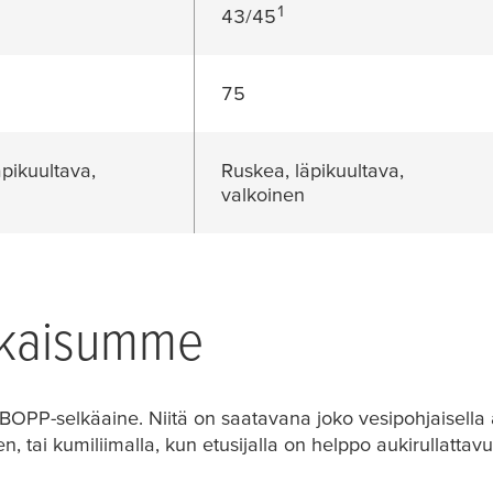
1
43/45
75
äpikuultava,
Ruskea, läpikuultava,
valkoinen
tkaisumme
PP-selkäaine. Niitä on saatavana joko vesipohjaisella ak
n, tai kumiliimalla, kun etusijalla on helppo aukirullattav