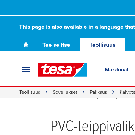
This page is also available in a language tha
Tee se itse
Teollisuus
Markkinat
Perintei
Teollisuus
Sovellukset
Pakkaus
Kalvote
Kiinnitykseen, jossa t
PVC-teippival