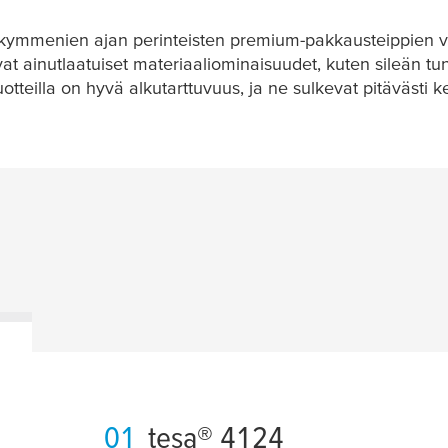
osikymmenien ajan perinteisten premium-pakkausteippien ve
 ainutlaatuiset materiaaliominaisuudet, kuten sileän tun
tteilla on hyvä alkutarttuvuus, ja ne sulkevat pitävästi ke
01
tesa
® 4124