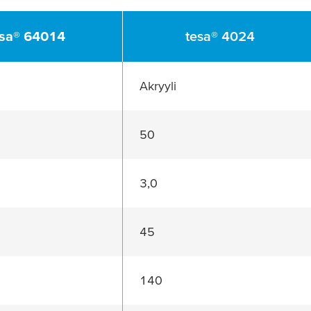
sa
® 64014
tesa
® 4024
Akryyli
50
3,0
45
140