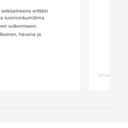
selkäaineena erittäin
hva luonnonkumiliima.
een sulkemiseen.
alkoinen, havana ja