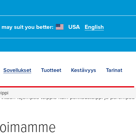
t may suit you better:
USA
English
Sovellukset
Tuotteet
Kestävyys
Tarinat
set ja erikoispakkaus
ippi
arvitaan lujempaa teippiä kuin pakkausteippi ja parempaa 
ikoimamme