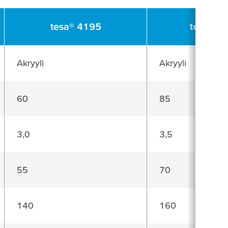
tesa
® 4195
tesa
® 6
Akryyli
Akryyli
60
85
3,0
3,5
55
70
140
160