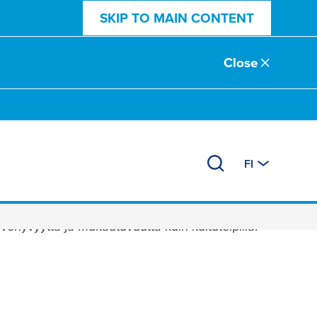
SKIP TO MAIN CONTENT
Close
FI
teipit
venyvyyttä ja mukautuvuutta kuin kuituteipillä.