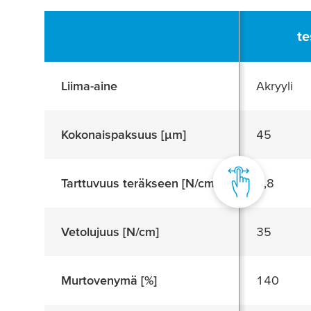
te
Liima-aine
Akryyli
Kokonaispaksuus [
μ
m]
45
Tarttuvuus teräkseen [N/cm]
2,8
Vetolujuus [N/cm]
35
Murtovenymä [%]
140