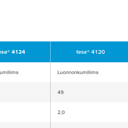
esa
® 4124
tesa
® 4120
umiliima
Luonnonkumiliima
49
2,0