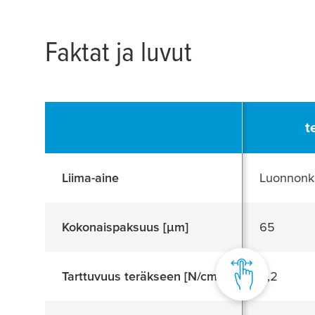
Faktat ja luvut
t
Liima-aine
Luonnonk
Kokonaispaksuus [
μ
m]
65
Tarttuvuus teräkseen [N/cm]
3,2