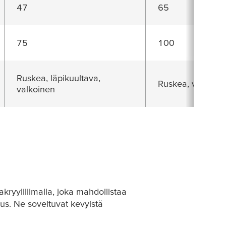
47
65
75
100
Ruskea, läpikuultava,
Ruskea, valkoine
valkoinen
ryyliliimalla, joka mahdollistaa
uus. Ne soveltuvat kevyistä