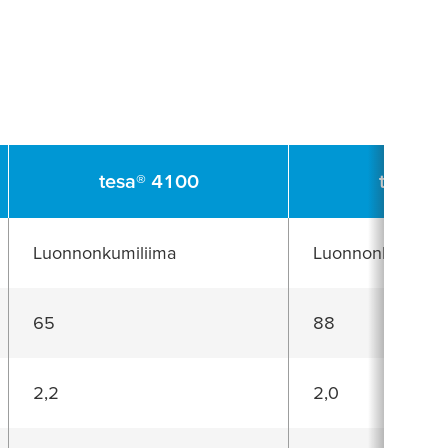
tesa
® 4100
tesa
® 4
Luonnonkumiliima
Luonnonkumiliim
65
88
2,2
2,0