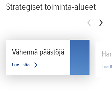
Strategiset toiminta-alueet
Vähennä päästöjä
Han
Lue lisää
Lue l