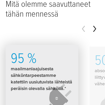
Mitä olemme saavuttaneet
tähän mennessä
95 %
5
maailmanlaajuisesta
abso
sähköntarpeestamme
liitt
katettiin uusiutuvista lähteistä
vähe
peräisin olevalla sähköllä.*