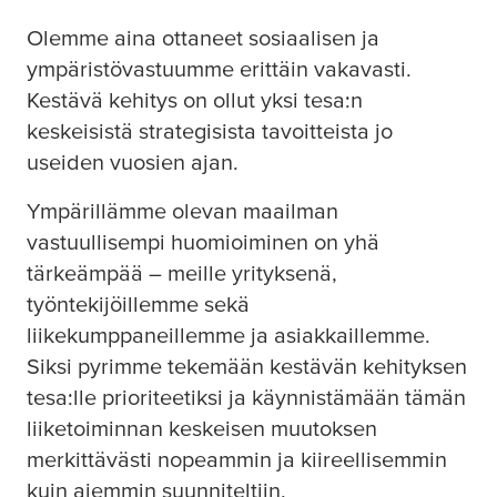
Olemme aina ottaneet sosiaalisen ja
ympäristövastuumme erittäin vakavasti.
Kestävä kehitys on ollut yksi
tesa
:n
keskeisistä strategisista tavoitteista jo
useiden vuosien ajan.
Ympärillämme olevan maailman
vastuullisempi huomioiminen on yhä
tärkeämpää – meille yrityksenä,
työntekijöillemme sekä
liikekumppaneillemme ja asiakkaillemme.
Siksi pyrimme tekemään kestävän kehityksen
tesa
:lle prioriteetiksi ja käynnistämään tämän
liiketoiminnan keskeisen muutoksen
merkittävästi nopeammin ja kiireellisemmin
kuin aiemmin suunniteltiin.