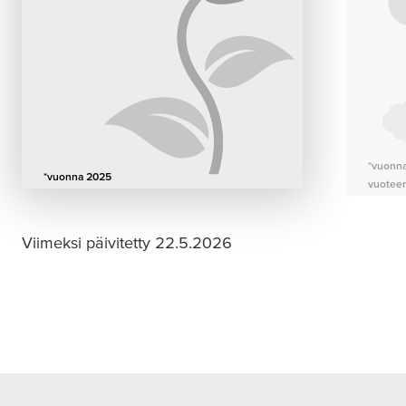
*vuonna
*vuonna 2025
vuotee
Viimeksi päivitetty 22.5.2026