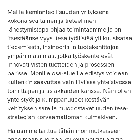
Meille kemianteollisuuden yrityksenä
kokonaisvaltainen ja tieteellinen
lähestymistapa ohjaa toimintaamme ja on
itsestäänselvyys.
tesa
työllistää yli kuusisataa
tiedemiestä, insinööriä ja tuotekehittäjää
ympäri maailmaa, jotka työskentelevät
innovatiivisten tuotteiden ja prosessien
parissa. Monilla osa-alueilla edistys voidaan
kuitenkin saavuttaa vain tiiviissä yhteistyössä
toimittajien ja asiakkaiden kanssa. Näin ollen
yhteistyöt ja kumppanuudet kestävän
kehityksen saralla muodostavat uuden
tesa
-
strategian korvaamattoman kulmakiven.
Haluamme tarttua tähän monimutkaiseen
ongelmaan suoraan kaikella voimallamme.