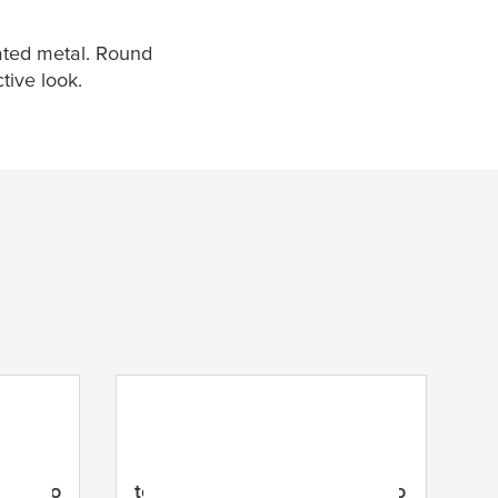
ated metal. Round
tive look.
etanko
tesa
® Smooz kylpypyyhetanko