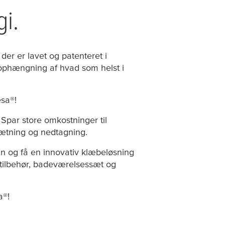
gi.
 der er lavet og patenteret i
til ophængning af hvad som helst i
esa
®!
 Spar store omkostninger til
sætning og nedtagning.
gn og få en innovativ klæbeløsning
stilbehør, badeværelsessæt og
a
®!