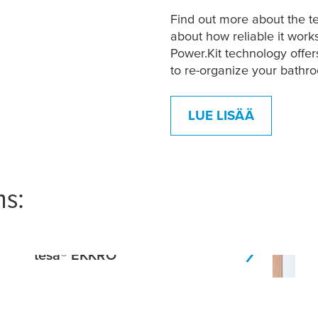
Find out more about the t
about how reliable it work
Power.Kit technology offer
to re-organize your bathr
LUE LISÄÄ
ns:
tesa
® EKKRO