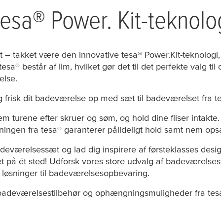
tesa
® Power. Kit-teknolo
gt – takket være den innovative
tesa
® Power.Kit-teknologi,
tesa
® består af lim, hvilket gør det til det perfekte valg 
else.
g frisk dit badeværelse op med sæt til badeværelset fra
t
m turene efter skruer og søm, og hold dine fliser intakte.
ningen fra
tesa
® garanterer pålideligt hold samt nem op
eværelsessæt og lad dig inspirere af førsteklasses desi
 på ét sted! Udforsk vores store udvalg af badeværelse
te løsninger til badeværelsesopbevaring.
 badeværelsestilbehør og ophængningsmuligheder fra
tes