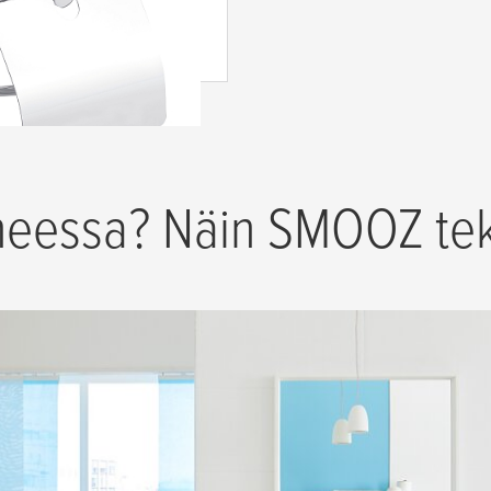
linen
eessa? Näin SMOOZ teke