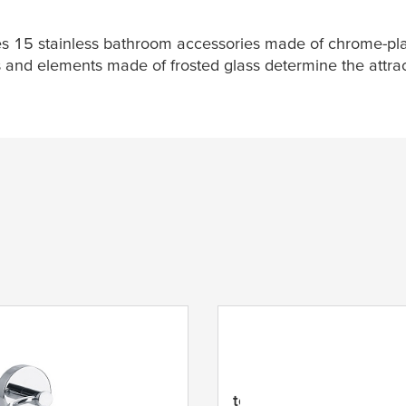
s 15 stainless bathroom accessories made of chrome-pl
 and elements made of frosted glass determine the attrac
Smooz
tesa
® Smooz Kylpypyyh