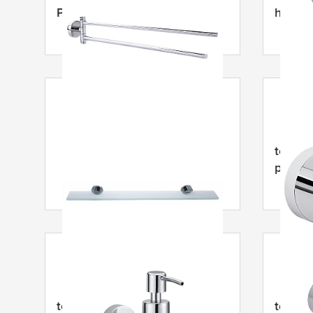
Pyyheteline
hiuste
tesa
® Smooz lasihylly
tesa
® 
paperil
tesa
® Smooz Saippua-
tesa
® 