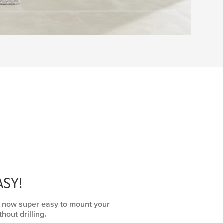
ASY!
 is now super easy to mount your
hout drilling.