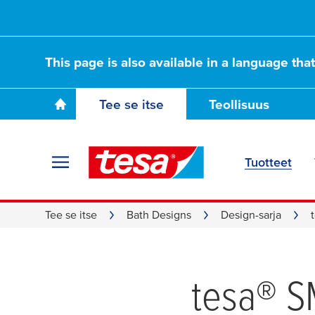
This page is also available in a language tha
Tee se itse
Teollisuus
Tuotteet
Tee se itse
Bath Designs
Design-sarja
tesa
® 