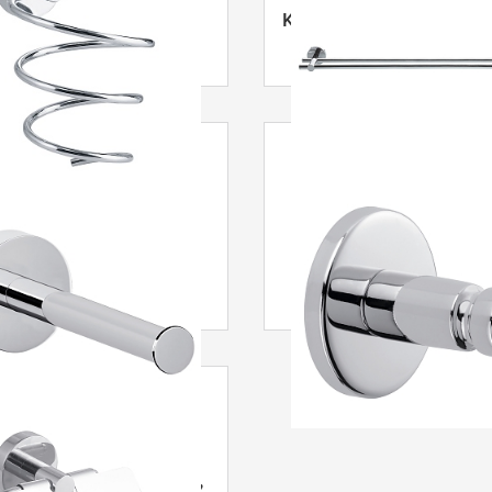
nkuivaajateline
Kaksiosainen
Smooz Lisäteline WC-
tesa
® Smooz Pyyhek
le
Smooz WC-paperiteline,