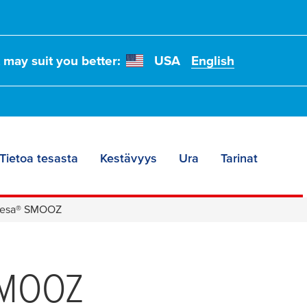
t may suit you better:
USA
English
Tietoa tesasta
Kestävyys
Ura
Tarinat
tesa® SMOOZ
SMOOZ