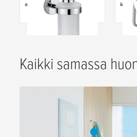
annostelija
kannel
Kaikki samassa huon