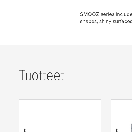
SMOOZ series include
shapes, shiny surfaces
Tuotteet
tesa
® Smooz 2-tankoinen
tesa
® 