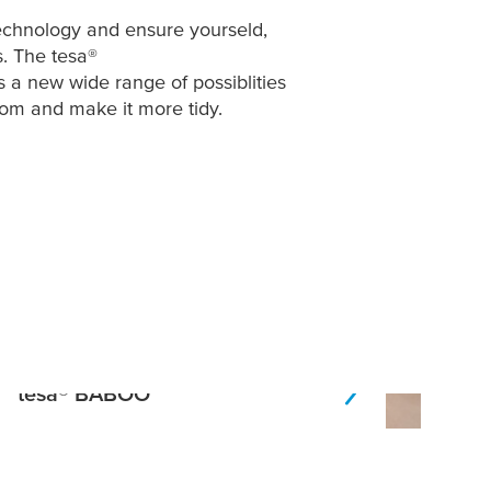
echnology and ensure yourseld,
s. The
tesa
®
s a new wide range of possiblities
oom and make it more tidy.
tesa
® BABOO