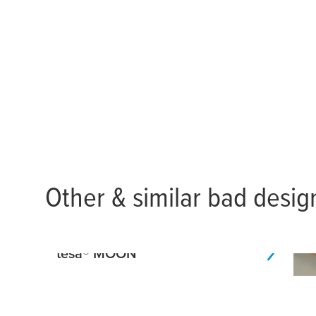
Other & similar bad desig
tesa
® MOON