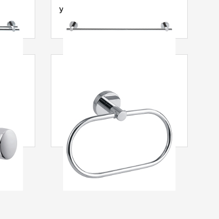
yksiosainen
oukku
tesa
® Smooz Pyyherengas