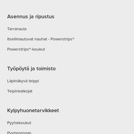
Asennus ja ripustus
Tarranaula
Itseliimautuvat nauhat - Powerstrips®
Powerstrips®-koukut
Työpöytä ja toimisto
Läpinäkyvä teippi
Teipinkatkojat
Kylpyhuonetarvikkeet
Pyyhekoukut
Pyyherengas