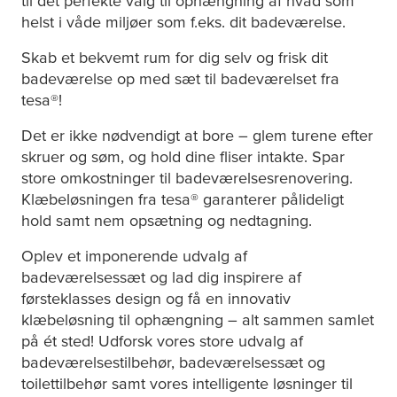
til det perfekte valg til ophængning af hvad som
helst i våde miljøer som f.eks. dit badeværelse.
Skab et bekvemt rum for dig selv og frisk dit
badeværelse op med sæt til badeværelset fra
tesa
®!
Det er ikke nødvendigt at bore – glem turene efter
skruer og søm, og hold dine fliser intakte. Spar
store omkostninger til badeværelsesrenovering.
Klæbeløsningen fra
tesa
® garanterer pålideligt
hold samt nem opsætning og nedtagning.
Oplev et imponerende udvalg af
badeværelsessæt og lad dig inspirere af
førsteklasses design og få en innovativ
klæbeløsning til ophængning – alt sammen samlet
på ét sted! Udforsk vores store udvalg af
badeværelsestilbehør, badeværelsessæt og
toilettilbehør samt vores intelligente løsninger til