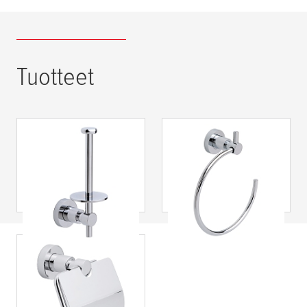
Tuotteet
tesa
® Loxx
tesa
® Loxx
lisäteline WC-
Pyyherengas
paperille
tesa
® Loxx WC-
paperiteline
kannellinen