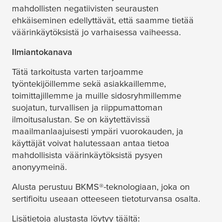
mahdollisten negatiivisten seurausten
ehkäiseminen edellyttävät, että saamme tietää
väärinkäytöksistä jo varhaisessa vaiheessa.
Ilmiantokanava
Tätä tarkoitusta varten tarjoamme
työntekijöillemme sekä asiakkaillemme,
toimittajillemme ja muille sidosryhmillemme
suojatun, turvallisen ja riippumattoman
ilmoitusalustan. Se on käytettävissä
maailmanlaajuisesti ympäri vuorokauden, ja
käyttäjät voivat halutessaan antaa tietoa
mahdollisista väärinkäytöksistä pysyen
anonyymeinä.
Alusta perustuu BKMS®-teknologiaan, joka on
sertifioitu useaan otteeseen tietoturvansa osalta.
Lisätietoja alustasta löytyy täältä: