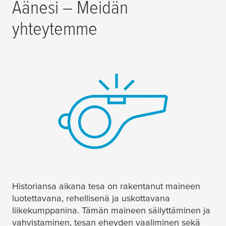
Äänesi – Meidän
yhteytemme
Historiansa aikana
tesa
on rakentanut maineen
luotettavana, rehellisenä ja uskottavana
liikekumppanina. Tämän maineen säilyttäminen ja
vahvistaminen,
tesa
n eheyden vaaliminen sekä