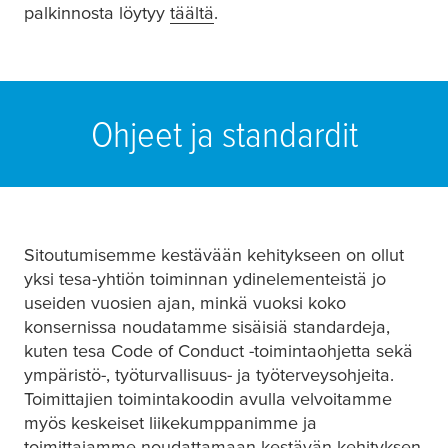
palkinnosta löytyy
täältä
(opens in a new window or ta
.
Ohjeet ja standardit
Sitoutumisemme kestävään kehitykseen on ollut
yksi
tesa
-yhtiön toiminnan ydinelementeistä jo
useiden vuosien ajan, minkä vuoksi koko
konsernissa noudatamme sisäisiä standardeja,
kuten
tesa
Code of Conduct -toimintaohjetta sekä
ympäristö-, työturvallisuus- ja työterveysohjeita.
Toimittajien toimintakoodin avulla velvoitamme
myös keskeiset liikekumppanimme ja
toimittajamme noudattamaan kestävän kehityksen