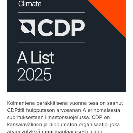
Kolmantena peräkkäisenä vuonna
tesa
on saanut
CDP:ltä huipputason arvosanan A erinomaisesta
suorituksestaan ilmastonsuojelussa. CDP on
kansainvälinen ja riippumaton organisaatio, joka
arvioi yrityksiä maailmanlaajuisesti niiden