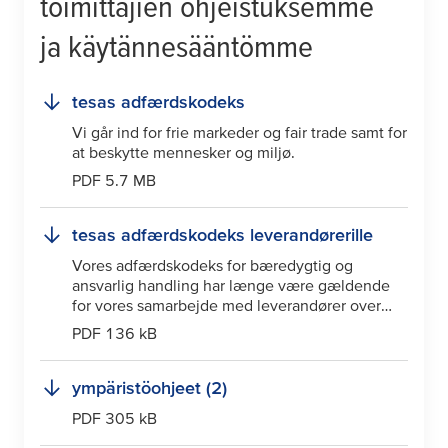
toimittajien ohjeistuksemme
ja käytännesääntömme
tesa
s adfærdskodeks
Vi går ind for frie markeder og fair trade samt for
at beskytte mennesker og miljø.
PDF 5.7 MB
tesa
s adfærdskodeks leverandørerille
Vores adfærdskodeks for bæredygtig og
ansvarlig handling har længe være gældende
for vores samarbejde med leverandører over
hele verden.
PDF 136 kB
ympäristöohjeet (2)
PDF 305 kB