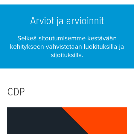
Arviot ja arvioinnit
Selkeä sitoutumisemme kestävään
kehitykseen vahvistetaan luokituksilla ja
sijoituksilla.
CDP