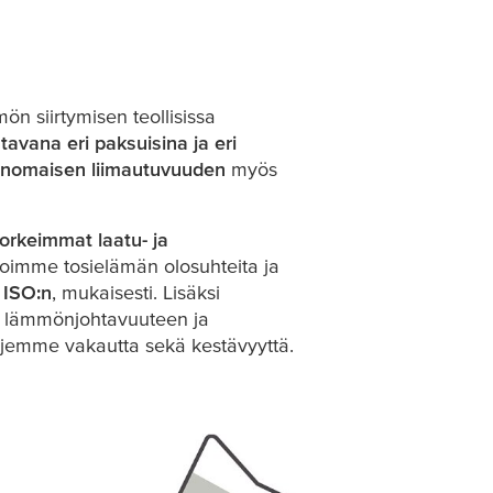
 siirtymisen teollisissa
tavana eri paksuisina ja eri
rinomaisen liimautuvuuden
myös
korkeimmat laatu- ja
uloimme tosielämän olosuhteita ja
a ISO:n
, mukaisesti. Lisäksi
sta lämmönjohtavuuteen ja
jemme vakautta sekä kestävyyttä.