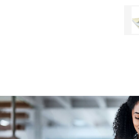
Suojamateriaalin väri
Suojamateriaalityyppi
Suojamateriaalityyppi
Tarttuvuus Alumiiniin (3 pv:n
kuluttua)
Tarttuvuus Alumiiniin
(alkutarttuvuus)
Tarttuvuus teräkseen
(alkutarttuvuus)
Temperature resistance
(-40°C)
Temperature resistance
(125°C)
Thermal conductivity z-