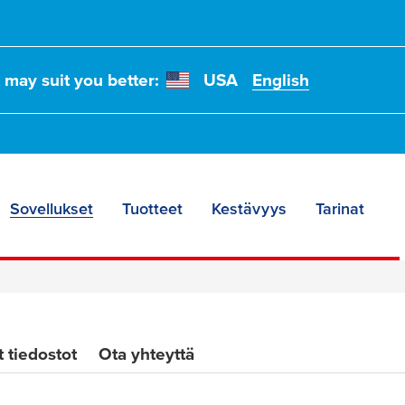
t may suit you better:
USA
English
sut
tushaasteisiin
Sovellukset
Tuotteet
Kestävyys
Tarinat
 tiedostot
Ota yhteyttä