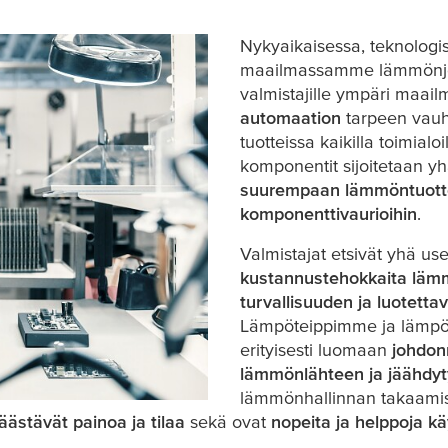
Nykyaikaisessa, teknologis
maailmassamme lämmönjoh
valmistajille ympäri maa
automaation
tarpeen vauhd
tuotteissa kaikilla toimialo
komponentit sijoitetaan yh
suurempaan lämmöntuot
komponenttivaurioihin
.
Valmistajat etsivät yhä 
kustannustehokkaita läm
turvallisuuden ja luotetta
Lämpöteippimme ja lämpöä
erityisesti luomaan
johdon
lämmönlähteen ja jäähdyty
lämmönhallinnan takaamise
äästävät painoa ja tilaa
sekä ovat
nopeita ja helppoja kä