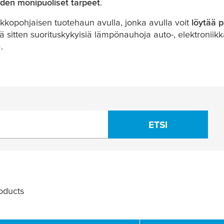
uden monipuoliset tarpeet
.
kopohjaisen tuotehaun avulla, jonka avulla voit
löytää 
ä sitten suorituskykyisiä lämpönauhoja auto-, elektroniikka-
.
ETSI
oducts
Filter