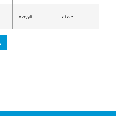
akryyli
ei ole
Ä