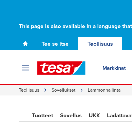
Edistykselliset
This page is also available in a language tha
lämpöteippiratkai
Tee se itse
Teollisuus
nykypäivän valmis
Markkinat
Teollisuus
Sovellukset
Lämmönhallinta
Tuotteet
Sovellus
UKK
Ladattavat