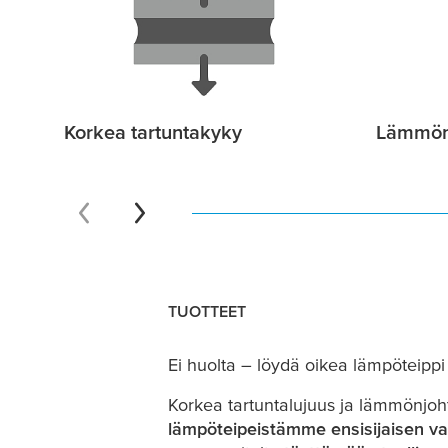
Korkea tartuntakyky
Lämmön
TUOTTEET
Ei huolta – löydä oikea lämpöteippi
Korkea tartuntalujuus ja lämmönjohta
lämpöteipeistämme ensisijaisen va