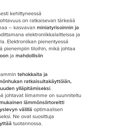
esti kehittyneessä
tavuus on ratkaisevan tärkeää
ilmaa – kasvavan
miniatyrisoinnin ja
ittamana elektroniikkalaitteissa ja
illa. Elektroniikan pienentyessä
ä pienempiin tiloihin, mikä johtaa
toon
ja
mahdollisiin
useammin
tehokkaita ja
mönhukan ratkaisuita
käyttöiän,
vuuden ylläpitämiseksi
.
 johtavat liimamme on suunniteltu
mukainen lämmönsiirtoreitti
slevyn välillä
optimaalisen
ksi. Ne ovat suosittuja
yttää
tuotannossa.