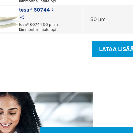
lämmönhallintateippi
tesa® 60744
50 µm
tesa® 60744 50 µm:n
lämmönhallintateippi
LATAA LISÄ