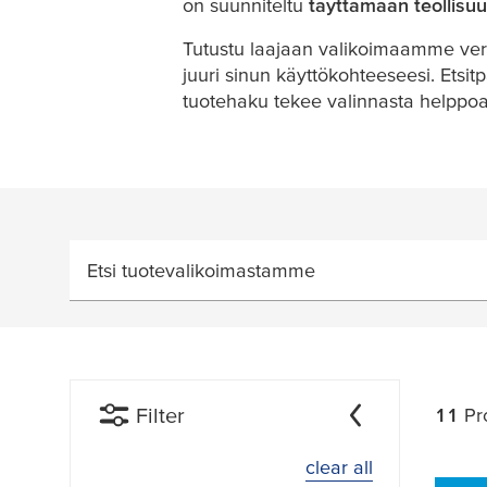
on suunniteltu
täyttämään teollisu
Tutustu laajaan valikoimaamme verk
juuri sinun käyttökohteeseesi. Etsitp
tuotehaku tekee valinnasta helppoa
Etsi tuotevalikoimastamme
Filter
11
Pr
clear all