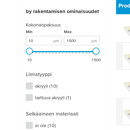
Pro
by rakentamisen ominaisuudet
Kokonaispaksuus
Kokonaispaksuus: 10 µm - 1500 µm
Min
µm
Max
µm
µm
µm
10
1500
Liimatyyppi
akryyli
(10)
tarttuva akryyli
(1)
Selkäaineen materiaali
ei ole
(10)