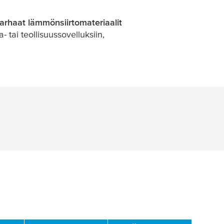
parhaat lämmönsiirtomateriaalit
 tai teollisuussovelluksiin,