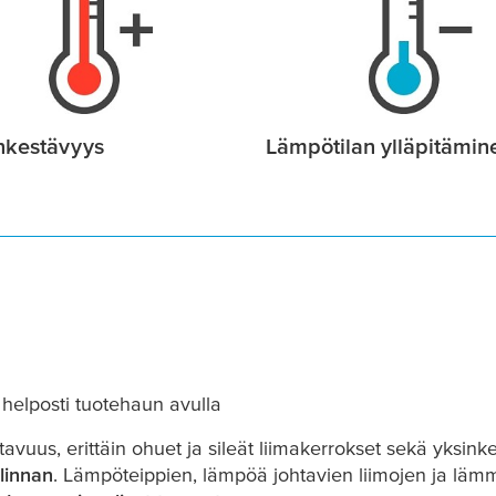
kestävyys
Lämpötilan ylläpitämin
 helposti tuotehaun avulla
vuus, erittäin ohuet ja sileät liimakerrokset sekä yksinker
linnan
. Lämpöteippien, lämpöä johtavien liimojen ja lä