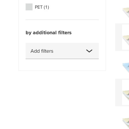
PET
(1)
by additional filters
Add filters
Adhesion to Steel (20min @
RT, 90°)
Breakdown voltage
Flame retardancy
Hardness - Shore 00
Liimatyyppi
Suojamateriaalin paksuus