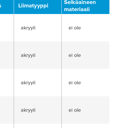
Selkäaineen
s
Liimatyyppi
materiaali
akryyli
ei ole
akryyli
ei ole
akryyli
ei ole
akryyli
ei ole