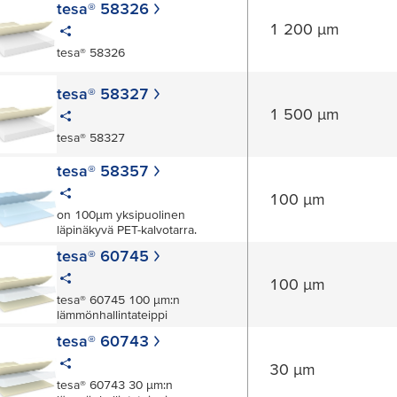
tesa® 58326
1 200 µm
tesa® 58326
tesa® 58327
1 500 µm
tesa® 58327
tesa® 58357
100 µm
on 100µm yksipuolinen
läpinäkyvä PET-kalvotarra.
tesa® 60745
100 µm
tesa® 60745 100 µm:n
lämmönhallintateippi
tesa® 60743
30 µm
tesa® 60743 30 µm:n