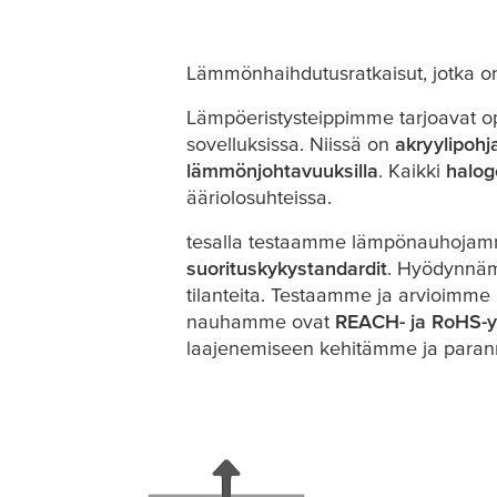
Lämmönhaihdutusratkaisut, jotka on 
Lämpöeristysteippimme tarjoavat o
sovelluksissa. Niissä on
akryylipohj
lämmönjohtavuuksilla
. Kaikki
halog
ääriolosuhteissa.
tesa
lla testaamme lämpönauhojamm
suorituskykystandardit
. Hyödynnämm
tilanteita. Testaamme ja arvioimme
nauhamme ovat
REACH- ja RoHS-y
laajenemiseen kehitämme ja paran