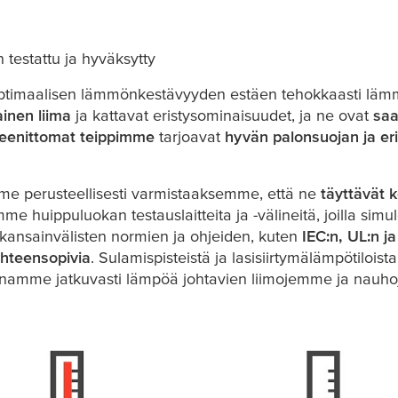
testattu ja hyväksytty
ptimaalisen lämmönkestävyyden estäen tehokkaasti lämmön
ainen liima
ja kattavat eristysominaisuudet, ja ne ovat
saa
eenittomat teippimme
tarjoavat
hyvän palonsuojan ja e
e perusteellisesti varmistaaksemme, että ne
täyttävät 
e huippuluokan testauslaitteita ja -välineitä, joilla sim
 kansainvälisten normien ja ohjeiden, kuten
IEC:n, UL:n j
hteensopivia
. Sulamispisteistä ja lasisiirtymälämpötiloi
namme jatkuvasti lämpöä johtavien liimojemme ja nauho