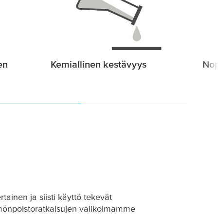
en
Kemiallinen kestävyys
Nop
tainen ja siisti käyttö tekevät
mmönpoistoratkaisujen valikoimamme