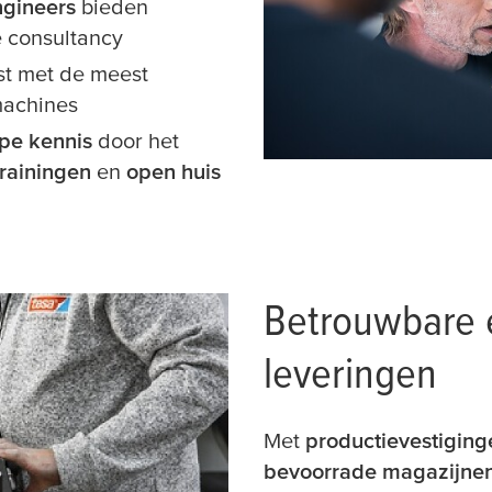
ngineers
bieden
e consultancy
ust met de meest
machines
ape kennis
door het
trainingen
en
open huis
Betrouwbare e
leveringen
Met
productievestiging
bevoorrade magazijne