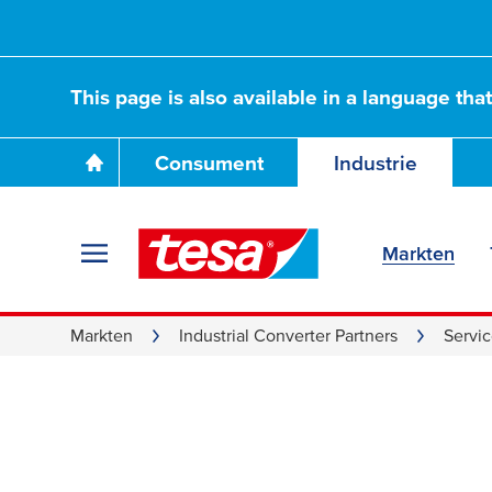
This page is also available in a language tha
Consument
Industrie
Markten
Service Excellenc
Markten
Industrial Converter Partners
Servic
Convertes