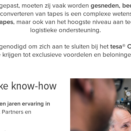
gepast, moeten zij vaak worden
gesneden, bed
 converteren van tapes is een complexe wete
tapes
, maar ook van het hoogste niveau aan t
logistieke ondersteuning.
enodigd om zich aan te sluiten bij het
tesa
® 
e krijgen tot exclusieve voordelen en beloninge
eke know-how
len jaren ervaring in
t Partners en