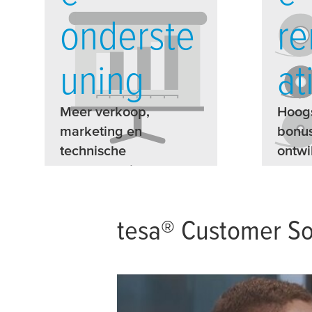
onderste
r
uning
at
Meer verkoop,
Hoogs
marketing en
bonus
technische
ontwi
ondersteuning
tesa
® Customer So