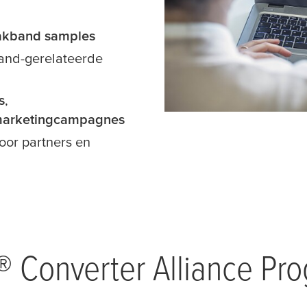
akband samples
band-gerelateerde
s
,
arketingcampagnes
oor partners en
® Converter Alliance Pr