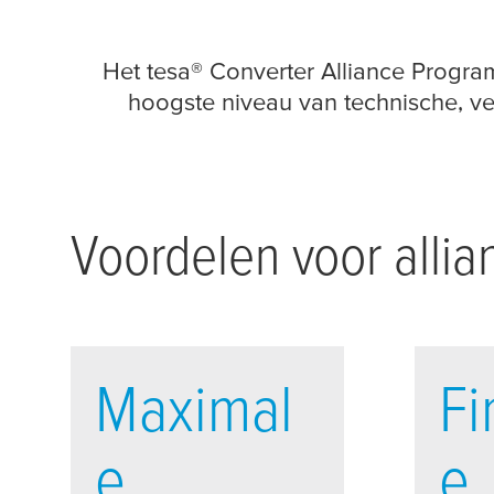
Het
tesa
® Converter Alliance Program
hoogste niveau van technische, v
Voordelen voor allia
Maximal
Fi
e
e