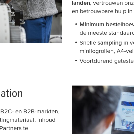
landen
, vertrouwen onz
en betrouwbare hulp in 
Minimum bestelhoev
de meeste standaard
Snelle
sampling
in v
minilogrollen, A4-vel
Voortdurend getest
ation
 B2C- en B2B-markten,
tingmateriaal, inhoud
Partners te