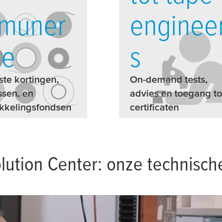
emuner
enginee
ie
s
te kortingen,
On-demand tests,
sen, en
advies en toegang to
kkelingsfondsen
certificaten
lution Center: onze technisch