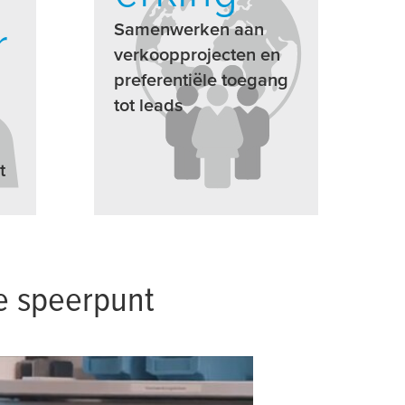
r
Samenwerken aan
verkoopprojecten en
preferentiële toegang
tot leads
t
e speerpunt