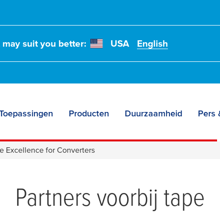
t may suit you better:
USA
English
Toepassingen
Producten
Duurzaamheid
Pers 
e voor
e Excellence for Converters
Partners voorbij tape