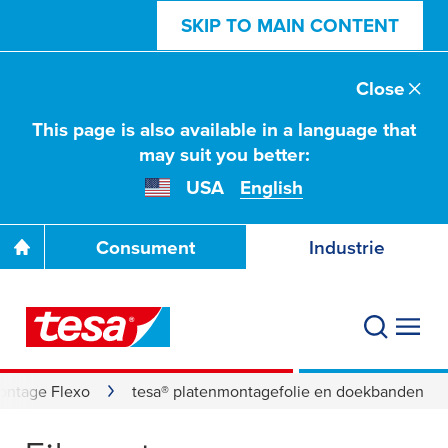
SKIP TO MAIN CONTENT
Close
This page is also available in a language that
may suit you better:
USA
English
Consument
Industrie
ontage Flexo
tesa® platenmontagefolie en doekbanden