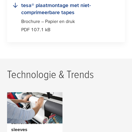
tesa
® plaatmontage met niet-
comprimeerbare tapes
Brochure – Papier en druk
PDF 107.1 kB
Technologie & Trends
Uitgebreid
assortiment voor
plaatmontage op
samendrukbare
sleeves