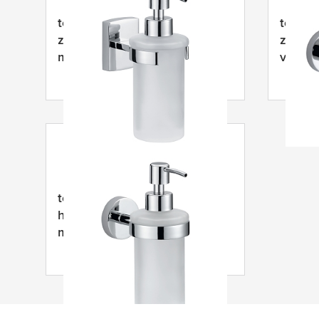
tesa
® Klaam roestvrijstalen
tesa
® 
zeeppomp, verchroomd
zeepp
metaal, zelfklevend
verchr
zelfkl
tesa
® Smooz zeeppomp,
hoogglans verchroomd
metaal, zelfklevend