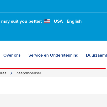
t may suit you better:
USA
English
Over ons
Service en Ondersteuning
Duurzaamh
penser zonder boren
ires
Zeepdispenser