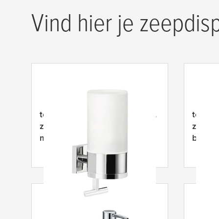
Vind hier je zeepdis
tesa
® Deluxxe zeepdispenser,
tesa
® 
zelfklevend, verchroomd,
zelfkl
modern ontwerp
bijzon