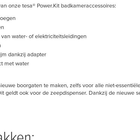
 van onze
tesa
® Power.Kit badkameraccessoires:
voegen
en
n water- of elektriciteitsleidingen
n
jm dankzij adapter
act met water
ieuwe boorgaten te maken, zelfs voor alle niet-essentië
t geldt ook voor de zeepdispenser. Dankzij de nieuwe s
akken: