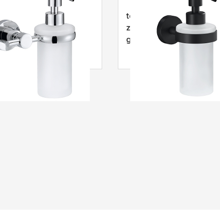
Loxx vloeibare
tesa
® Moon Black Zee
omp, hoogglans
zwart, zelfklevend,
oomd metaal,
gepoedercoat metaal
evend