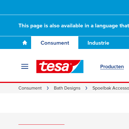
This page is also available in a language tha
Consument
Industrie
Producten
Zeepdis
Consument
Bath Designs
Spoelbak Accesso