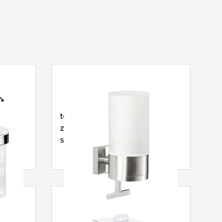
omp,
tesa
® Exxclusiv
d,
zeepdispenser, zelfklevend,
stijlvolle roestvrijstalen look