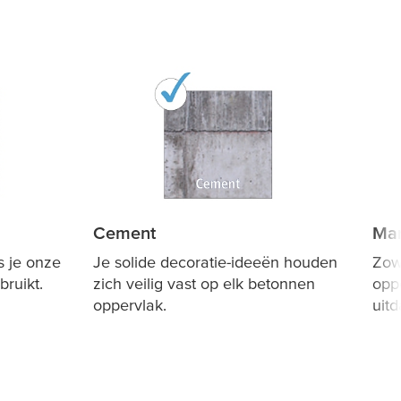
Cement
Ma
s je onze
Je solide decoratie-ideeën houden
Zow
ruikt.
zich veilig vast op elk betonnen
opp
oppervlak.
uit