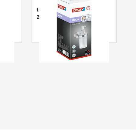
ppomp
tesa
® MOON Zeepdispenser,
Zelfklevend, Roestvrij staal