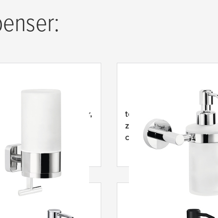
penser:
Elegaant zeepdispenser,
tesa
® Exxcellent zeepp
evend, verchroomd,
zelfklevend, verchroom
der ontwerp
chique ontwerp