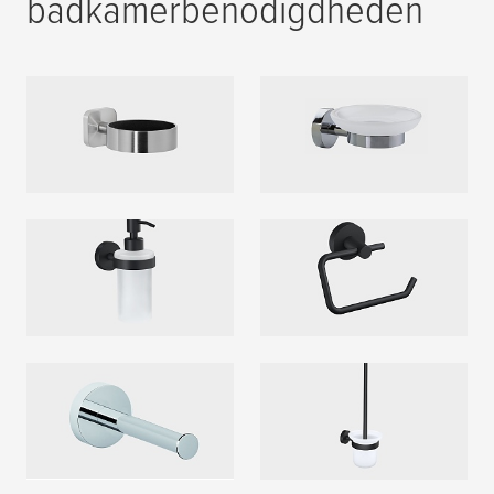
badkamerbenodigdheden
Haardrogerhouder
Zeephouder
MEER LEZEN
MEER LEZEN
Zeepdispenser
Toiletrolhouder
MEER LEZEN
MEER LEZEN
Reserve-rolhouder
Toiletborstelhouder
MEER LEZEN
MEER LEZEN