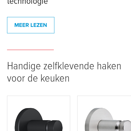
technologie
MEER LEZEN
Handige zelfklevende haken
voor de keuken
tesa
® Moon Black
tesa
® Moon modern
Handdoekhaak zwart,
handdoekhaakje,
zelfklevend,
roestvrijstalen look,
gepoedercoat metaal
zelfklevend