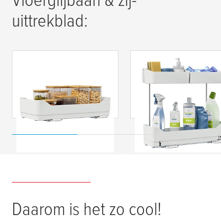
uittrekblad:
tesa
® Telescopische
tesa
® Telescopische
uittrekbare lade voor
zij-uittrekbare lade
de keuken
voor de keuken
Daarom is het zo cool!