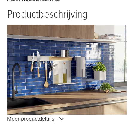
Productbeschrijving
Optimaliseer de ruimte in uw keuken met de
tesa
® Keukenorganizer en zijn modulaire
combisets. Eenvoudig te installeren met een
innovatieve zelfklevende oplossing zonder
boren. Verkrijgbaar in combisets S, M, L en
XL, maar ook in aparte sets voor specifieke
toepassingen. Combisets en individuele sets
kunnen naar wens gecombineerd.worden
tesa
® Power.kit lijm: Waarschuwing!
Meer productdetails