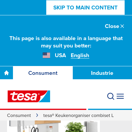
SKIP TO MAIN CONTENT
Close
This page is also available in a language that
may suit you better:
USA
English
Consument
Industrie
Consument
tesa® Keukenorganiser combiset L