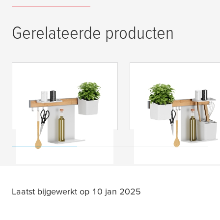
Gerelateerde producten
tesa
®
tesa
®
Keukenorganizer
Keukenorganizer
combiset S
combiset M
Laatst bijgewerkt op 10 jan 2025