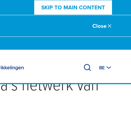
SKIP TO MAIN CONTENT
Close
hong - de
ikkelingen
BE
sa
's netwerk van