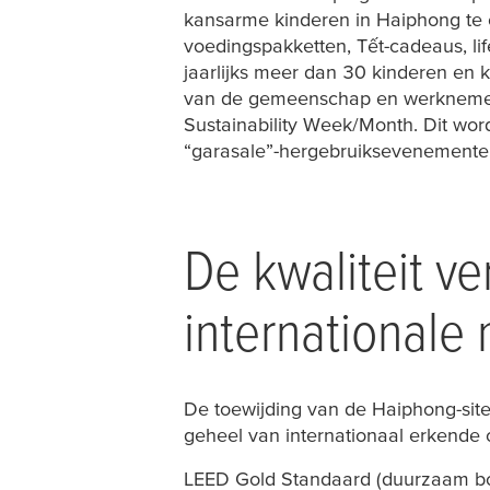
kansarme kinderen in Haiphong te o
voedingspakketten, Tết-cadeaus, li
jaarlijks meer dan 30 kinderen en
van de gemeenschap en werknemers w
Sustainability Week/Month. Dit wor
“garasale”-hergebruiksevenementen
De kwaliteit v
internationale
De toewijding van de Haiphong-site 
geheel van internationaal erkende c
LEED Gold Standaard (duurzaam b