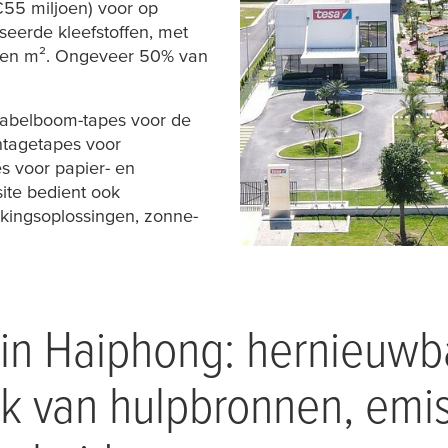
€55 miljoen) voor op
eerde kleefstoffen, met
ljoen m². Ongeveer 50% van
kabelboom-tapes voor de
ntagetapes voor
s voor papier- en
ite bedient ook
kkingsoplossingen, zonne-
in Haiphong: hernieuwba
uik van hulpbronnen, emi