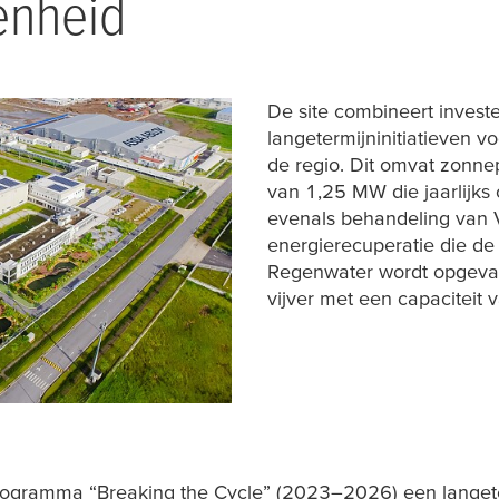
enheid
De site combineert invest
langetermijninitiatieven v
de regio. Dit omvat zonne
van 1,25 MW die jaarlij
evenals behandeling van
energierecuperatie die de 
Regenwater wordt opgevan
vijver met een capaciteit 
rogramma “Breaking the Cycle” (2023–2026) een lange