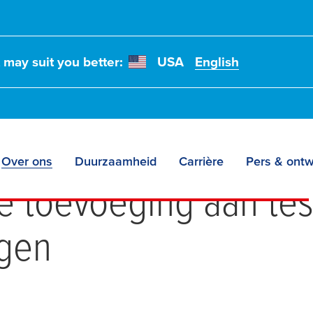
t may suit you better:
USA
English
 op de
tesa
site Haip
Over ons
Duurzaamheid
Carrière
Pers & ontw
e toevoeging aan
te
ngen