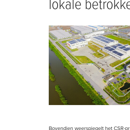
lokale betrokk
Bovendien weerspiegelt het CSR-p