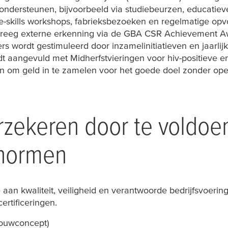
ndersteunen, bijvoorbeeld via studiebeurzen, educatiev
fe-skills workshops, fabrieksbezoeken en regelmatige op
 kreeg externe erkenning via de GBA CSR Achievement A
ordt gestimuleerd door inzamelinitiatieven en jaarlijkse
dt aangevuld met Midherfstvieringen voor hiv-positieve e
 om geld in te zamelen voor het goede doel zonder oper
erzekeren door te voldoe
 normen
aan kwaliteit, veiligheid en verantwoorde bedrijfsvoerin
ertificeringen.
ouwconcept)