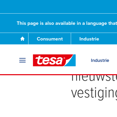
This page is also available in a language tha
Consument
Industrie
Welkom
Industrie
nieuwst
vestigi