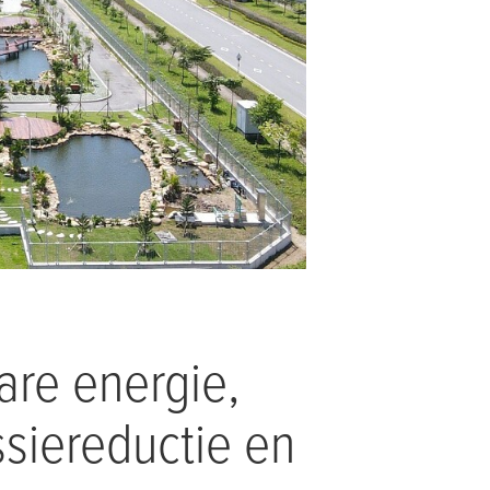
re energie,
ssiereductie en