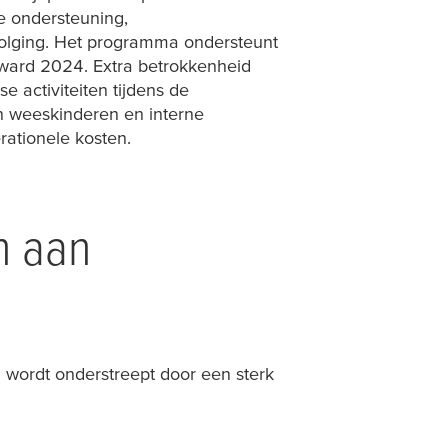
e ondersteuning,
volging. Het programma ondersteunt
ward 2024. Extra betrokkenheid
 activiteiten tijdens de
n wees­kinderen en interne
ationele kosten.
n aan
g wordt onderstreept door een sterk