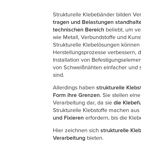
eine Alternative 
Strukturelle Klebebänder bilden Ve
tragen und Belastungen standhalt
technischen Bereich
beliebt, um ve
herkömmlichen
wie Metall, Verbundstoffe und Kunst
Strukturelle Klebelösungen können
Herstellungsprozesse verbessern, d
Klebelösungen?
Installation von Befestigungseleme
von Schweißnähten einfacher und 
sind.
Allerdings haben
strukturelle Klebs
Form ihre Grenzen
. Sie stellen ein
Verarbeitung dar, da sie
die Klebef
Strukturelle Klebstoffe machen aus
und Fixieren
erfordern, bis die Kle
Hier zeichnen sich
strukturelle Kl
Verarbeitung
bieten.