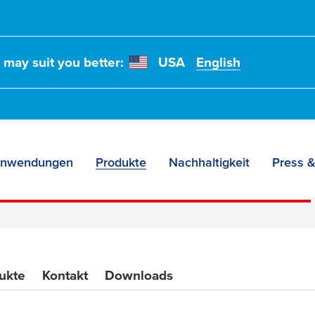
t may suit you better:
USA
English
nwendungen
Produkte
Nachhaltigkeit
Press &
ukte
Kontakt
Downloads
bebänder –