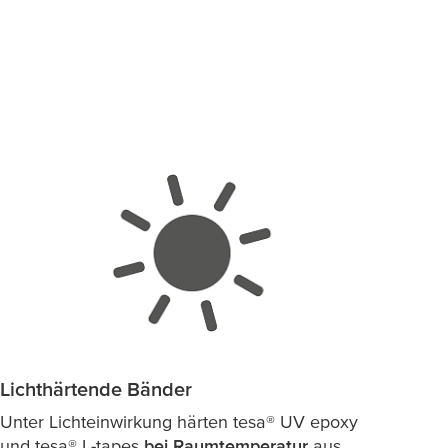
Lichthärtende Bänder
Unter Lichteinwirkung härten
tesa
® UV epoxy
und
tesa
® L-tapes
bei Raumtemperatur
aus.