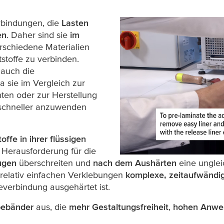
zu
rbindungen, die
Lasten
en
. Daher sind sie
im
rschiedene Materialien
stoffe zu verbinden.
 auch die
a sie im Vergleich zur
nten oder zur Herstellung
schneller anzuwenden
toffe in ihrer flüssigen
e Herausforderung für die
ugen
überschreiten und
nach dem Aushärten
eine ungle
 relativ einfachen Verklebungen
komplexe, zeitaufwändi
beverbindung ausgehärtet ist.
ebebänder
aus, die
mehr Gestaltungsfreiheit
,
hohen Anwe