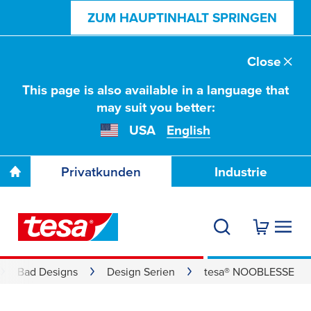
ZUM HAUPTINHALT SPRINGEN
Close
This page is also available in a language that
may suit you better:
USA
English
Privatkunden
Industrie
Bad Designs
Design Serien
tesa® NOOBLESSE