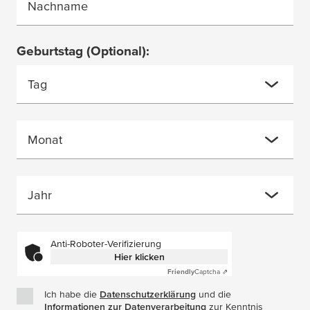
Nachname
Geburtstag
(Optional)
:
Tag
Monat
Jahr
Anti-Roboter-Verifizierung
Hier klicken
Friendly
Captcha ⇗
Ich habe die
Datenschutzerklärung
(Öffnet in einem neuen Fe
und die
Informationen zur Datenverarbeitung
(Öffnet in einem neuen
zur Kenntnis