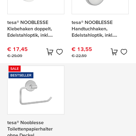
tesa® NOOBLESSE
tesa® NOOBLESSE
Klebehaken doppelt,
Handtuchhaken,
Edelstahloptik, inkl.
Edelstahloptik, inkl.
Klebelösung
Klebelösung
€ 17,45
€ 13,55
Aktueller Preis:
Originalpreis:
Aktueller Preis:
Originalpreis:
€ 29,09
€ 22,59
SALE
BESTSELLER
tesa® Nooblesse
Toilettenpapierhalter
ohne Deckel,