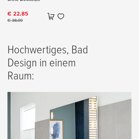
Edelstahloptik, inkl.
Klebelösung
€ 22,85
Aktueller Preis:
Originalpreis:
€ 38,09
3 Produkte gefunden
Hochwertiges, Bad
Design in einem
Raum: