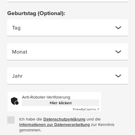
Geburtstag
(Optional)
:
Tag
Monat
Jahr
Anti-Roboter-Verifizierung
Hier klicken
Friendly
Captcha ⇗
Ich habe die
Datenschutzerklärung
(Öffnet in einem neuen Fe
und die
Informationen zur Datenverarbeitung
(Öffnet in einem neuen
zur Kenntnis
genommen.