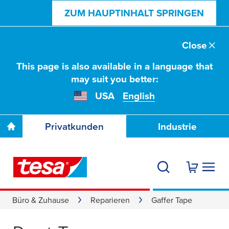
ZUM HAUPTINHALT SPRINGEN
Close
This page is also available in a language that
may suit you better:
USA
English
Privatkunden
Industrie
Büro & Zuhause
Reparieren
Gaffer Tape