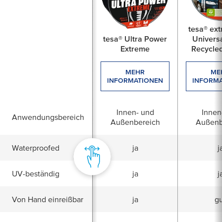
tesa® ex
tesa® Ultra Power
Univers
Extreme
Recycled
MEHR
ME
INFORMATIONEN
INFORM
Innen- und
Innen
Anwendungsbereich
Außenbereich
Außenb
Waterproofed
ja
j
UV-beständig
ja
j
Von Hand einreißbar
ja
g