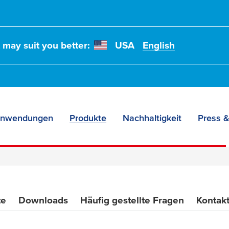
t may suit you better:
USA
English
nwendungen
Produkte
Nachhaltigkeit
Press &
te
Downloads
Häufig gestellte Fragen
Kontakt
stoff-