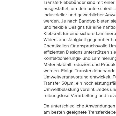
Transferklebebänder sind mit einer
ausgestattet, um den unterschiedl
industrieller und gewerblicher An
werden. Je nach Bandtyp bieten si
und flexible Designs für eine nahtl
Klebkraft für eine sichere Laminier
Widerstandsfähigkeit gegenüber h
Chemikalien für anspruchsvolle U
effizienten Designs unterstützen si
Konfektionierungs- und Laminieru
Materialabfall reduziert und Produ
werden. Einige Transferklebebänder
Umweltverantwortung entwickelt. Fü
Transfer 50
µ
m, ein hochleistungsf
Umweltbelastung vereint. Jedes uns
reibungslose Verarbeitung und zuver
Da unterschiedliche Anwendungen u
am besten geeignete Transferklebeb