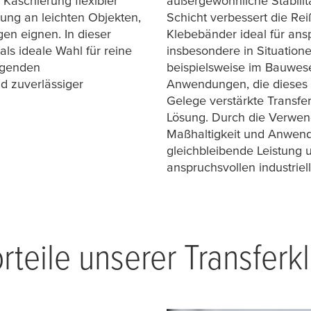
 Kaschierung flexibler
außergewöhnliche Stabilitä
ung an leichten Objekten,
Schicht verbessert die Rei
en eignen. In dieser
Klebebänder ideal für an
als ideale Wahl für reine
insbesondere in Situatione
agenden
beispielsweise im Bauwese
d zuverlässiger
Anwendungen, die dieses M
Gelege verstärkte Transf
Lösung. Durch die Verwen
Maßhaltigkeit und Anwend
gleichbleibende Leistung 
anspruchsvollen industriel
rteile unserer Transfer