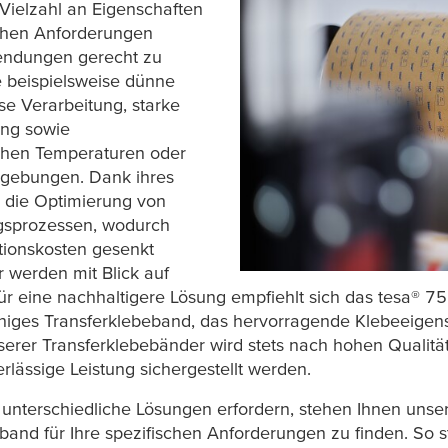
 Vielzahl an Eigenschaften
ichen Anforderungen
wendungen gerecht zu
e beispielsweise dünne
ose Verarbeitung, starke
ung sowie
ohen Temperaturen oder
mgebungen. Dank ihres
e die Optimierung von
ngsprozessen, wodurch
ktionskosten gesenkt
 werden mit Blick auf
r eine nachhaltigere Lösung empfiehlt sich das
tesa
® 7
ähiges Transferklebeband, das hervorragende Klebeeigens
erer Transferklebebänder wird stets nach hohen Qualität
lässige Leistung sichergestellt werden.
nterschiedliche Lösungen erfordern, stehen Ihnen unse
and für Ihre spezifischen Anforderungen zu finden. So st