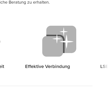
liche Beratung zu erhalten.
it
Effektive Verbindung
LSE