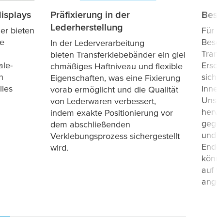
isplays
Präfixierung in der
Bes
Lederherstellung
er bieten
Für
ie
Bes
In der Lederverarbeitung
Tra
bieten Transferklebebänder ein glei
ale-
Ersc
chmäßiges Haftniveau und flexible
n
sic
Eigenschaften, was eine Fixierung
lles
Inn
vorab ermöglicht und die Qualität
Uns
von Lederwaren verbessert,
her
indem exakte Positionierung vor
geg
dem abschließenden
und
Verklebungsprozess sichergestellt
End
wird.
kön
auf
ang