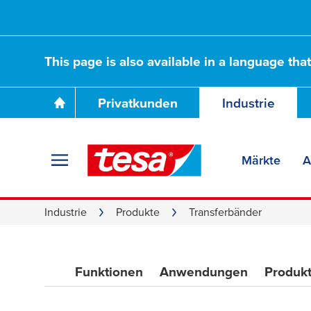
This page is also available in a language tha
Privatkunden
Industrie
Märkte
A
Industrie
Produkte
Transferbänder
Funktionen
Anwendungen
Produk
Lösungen für Kleb